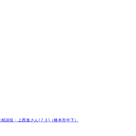
相談役・上西進さん(７３)（橋本市中下）