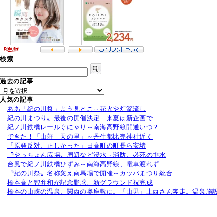
検索
過去の記事
人気の記事
ああ「紀の川祭」よう見とこ～花火や灯篭流し
紀の川まつり〟最後の開催決定…来夏は新企画で
紀ノ川鉄橋レールぐにゃり～南海高野線開通いつ？
できた！「山荘 天の里」～丹生都比売神社近く
「原発反対、正しかった」日高町の町長ら安堵
〝やっちょん広場〟周辺など浸水～消防、必死の排水
台風で紀ノ川鉄橋ひずみ～南海高野線、電車渡れず
〝紀の川祭〟名称変え南馬場で開催～カッパまつり統合
橋本高と智弁和が記念野球、新グラウンド祝完成
橋本の山峡の温泉、関西の奥座敷に。「山男」上西さん奔走。温泉施設