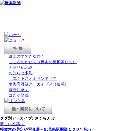
郷土のすてきな面々
こころのかたち（橋本の芸術家たち）
ぶらり紀北路
お知らせ多彩
元気ふるさとボランティア
南海高野線アーカイブス（連載）
首長に聴く
はだか談義
タグ別アーカイブ:
さくらんぼ
新しい投稿
→
桜並木の剪定や写真展～紀見峠駅開業１００年祝う