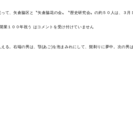
祝って、矢倉脇区と〝矢倉脇花の会〟〝歴史研究会〟の約５０人は、３月
開業１００年祝う は
コメントを受け付けていません
える。右端の男は、顎(あご)を泡まみれにして、髭剃りに夢中。次の男は