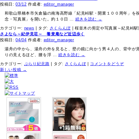
投稿日:
03/12
作成者:
editor_manager
和歌山県橋本市矢倉脇の南海高野線「紀見峠駅・開業１００周年」を
念・写真展」を開いた。約１０日 …
続きを読む
→
カテゴリー:
news
|
タグ:
さくらんぼ
|
桜並木の剪定や写真展～紀見峠駅
さよなら～紀伊見荘～ 養叟庵など近辺歩く
投稿日:
04/04
作成者:
editor_manager
湯舟の中から、湯舟の外を見ると、壁の鏡に向かう男４人の、背中が見
りの見えるほど、腰を浮 …
続きを読む
→
カテゴリー:
ぶらり紀北路
|
タグ:
さくらんぼ
|
コメントをどうぞ
新しい投稿
→