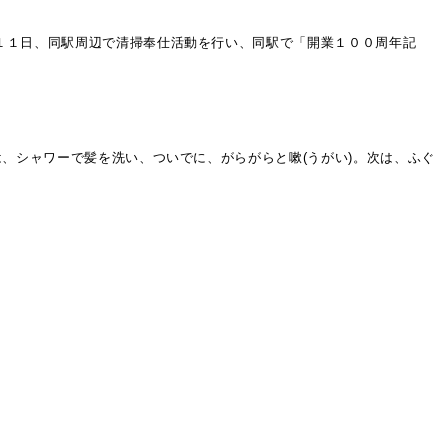
１１日、同駅周辺で清掃奉仕活動を行い、同駅で「開業１００周年記
、シャワーで髪を洗い、ついでに、がらがらと嗽(うがい)。次は、ふぐ