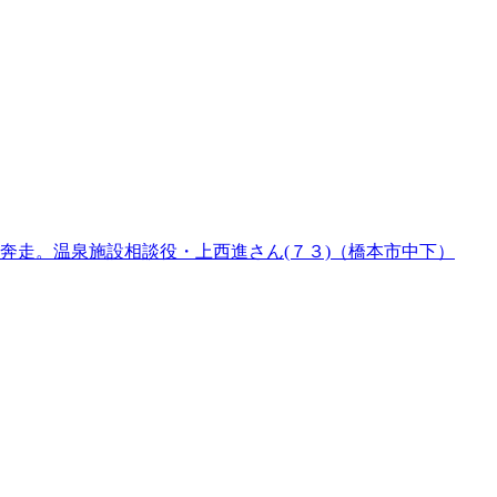
奔走。温泉施設相談役・上西進さん(７３)（橋本市中下）