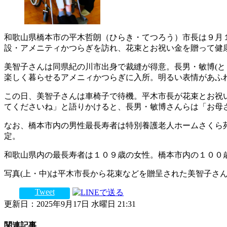
和歌山県橋本市の平木哲朗（ひらき・てつろう）市長は９月１
設・アメニティかつらぎを訪れ、花束とお祝い金を贈って健
美智子さんは同県紀の川市出身で裁縫が得意。長男・敏博(とし
楽しく暮らせるアメニィかつらぎに入所。明るい表情があふ
この日、美智子さんは車椅子で待機。平木市長が花束とお祝
てくださいね」と語りかけると、長男・敏博さんらは「お母
なお、橋本市内の男性最長寿者は特別養護老人ホームさくら苑
定。
和歌山県内の最長寿者は１０９歳の女性。橋本市内の１００歳
写真(上・中)は平木市長から花束などを贈呈された美智子さ
Tweet
更新日：2025年9月17日 水曜日 21:31
関連記事