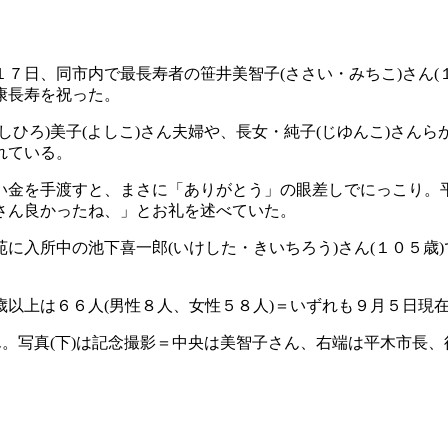
７日、同市内で最長寿者の笹井美智子(ささい・みちこ)さん(
康長寿を祝った。
ひろ)美子(よしこ)さん夫婦や、長女・純子(じゆんこ)さんら
れている。
い金を手渡すと、まさに「ありがとう」の眼差しでにっこり。
さん良かったね、」とお礼を述べていた。
に入所中の池下喜一郎(いけした・きいちろう)さん(１０５歳)
以上は６６人(男性８人、女性５８人)＝いずれも９月５日現
ん。写真(下)は記念撮影＝中央は美智子さん、右端は平木市長