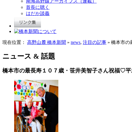
南海高野線アーカイブス（連載）
首長に聴く
はだか談義
現在位置：
高野山麓 橋本新聞
»
news
,
注目の記事
» 橋本市
ニュース & 話題
橋本市の最長寿１０７歳・笹井美智子さん祝福♡平