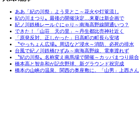
ああ「紀の川祭」よう見とこ～花火や灯篭流し
紀の川まつり〟最後の開催決定…来夏は新企画で
紀ノ川鉄橋レールぐにゃり～南海高野線開通いつ？
できた！「山荘 天の里」～丹生都比売神社近く
「原発反対、正しかった」日高町の町長ら安堵
〝やっちょん広場〟周辺など浸水～消防、必死の排水
台風で紀ノ川鉄橋ひずみ～南海高野線、電車渡れず
〝紀の川祭〟名称変え南馬場で開催～カッパまつり統合
橋本高と智弁和が記念野球、新グラウンド祝完成
橋本の山峡の温泉、関西の奥座敷に。「山男」上西さん