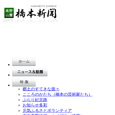
郷土のすてきな面々
こころのかたち（橋本の芸術家たち）
ぶらり紀北路
お知らせ多彩
元気ふるさとボランティア