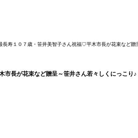
の最長寿１０７歳・笹井美智子さん祝福♡平木市長が花束など贈
木市長が花束など贈呈～笹井さん若々しくにっこり♪