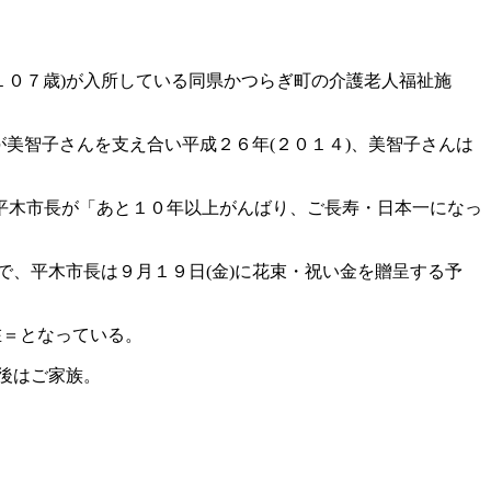
１０７歳)が入所している同県かつらぎ町の介護老人福祉施
が美智子さんを支え合い平成２６年(２０１４)、美智子さんは
平木市長が「あと１０年以上がんばり、ご長寿・日本一になっ
で、平木市長は９月１９日(金)に花束・祝い金を贈呈する予
在＝となっている。
、後はご家族。