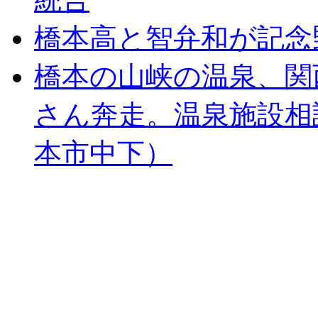
橋本高と智弁和が記念
橋本の山峡の温泉、関
さん奔走。温泉施設相
本市中下）