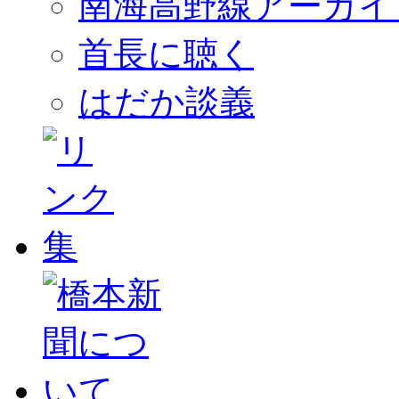
南海高野線アーカイ
首長に聴く
はだか談義