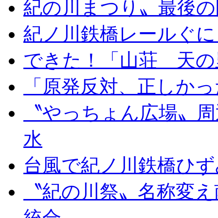
紀の川まつり〟最後の
紀ノ川鉄橋レールぐに
できた！「山荘 天の
「原発反対、正しかっ
〝やっちょん広場〟周
水
台風で紀ノ川鉄橋ひず
〝紀の川祭〟名称変え
統合