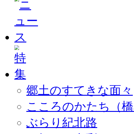
郷土のすてきな面々
こころのかたち（橋
ぶらり紀北路