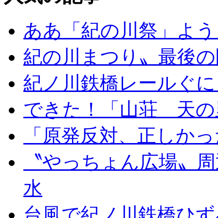
ああ「紀の川祭」よう
紀の川まつり〟最後の
紀ノ川鉄橋レールぐに
できた！「山荘 天の
「原発反対、正しかっ
〝やっちょん広場〟周
水
台風で紀ノ川鉄橋ひず