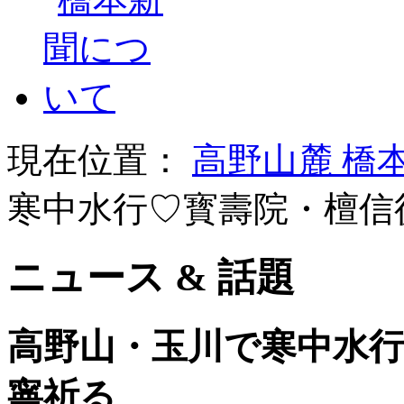
現在位置：
高野山麓 橋
寒中水行♡寳壽院・檀信
ニュース & 話題
高野山・玉川で寒中水
寧祈る