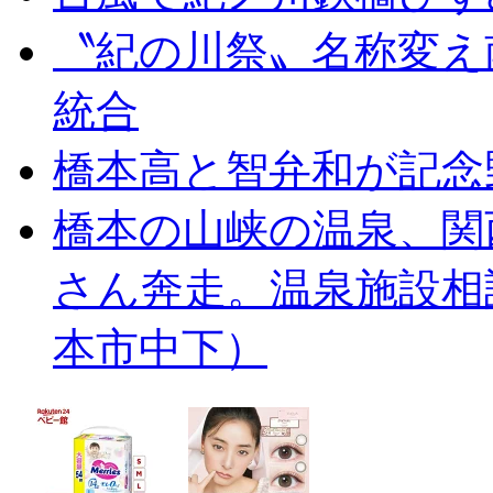
〝紀の川祭〟名称変え
統合
橋本高と智弁和が記念
橋本の山峡の温泉、関
さん奔走。温泉施設相
本市中下）