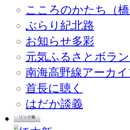
こころのかたち（橋
ぶらり紀北路
お知らせ多彩
元気ふるさとボラン
南海高野線アーカイ
首長に聴く
はだか談義