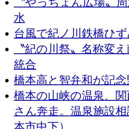
〝やっちょん広場〟周
水
台風で紀ノ川鉄橋ひず
〝紀の川祭〟名称変え
統合
橋本高と智弁和が記念
橋本の山峡の温泉、関
さん奔走。温泉施設相
本市中下）