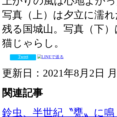
上がりの風は心地よかっ
写真（上）は夕立に濡れ
残る国城山。写真（下）
猫じゃらし。
Tweet
更新日：2021年8月2日 月曜
関連記事
鈴虫、半世紀〝甕〟に鳴