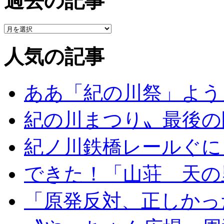
過去の記事
人気の記事
ああ「紀の川祭」よう
紀の川まつり〟最後の
紀ノ川鉄橋レールぐに
できた！「山荘 天の
「原発反対、正しかっ