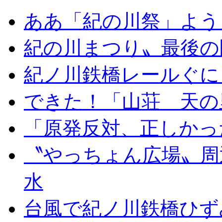
ああ「紀の川祭」よう
紀の川まつり〟最後の
紀ノ川鉄橋レールぐに
できた！「山荘 天の
「原発反対、正しかっ
〝やっちょん広場〟周
水
台風で紀ノ川鉄橋ひず