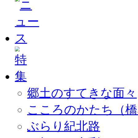
郷土のすてきな面々
こころのかたち（橋
ぶらり紀北路