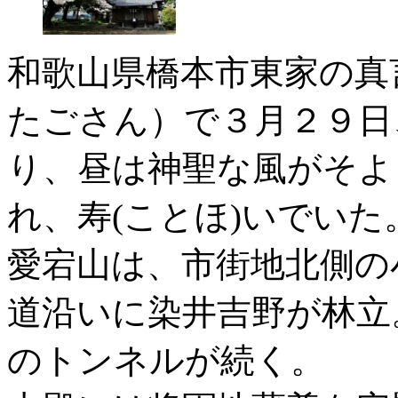
和歌山県橋本市東家の真
たごさん）で３月２９日
り、昼は神聖な風がそよ
れ、寿(ことほ)いでいた
愛宕山は、市街地北側の
道沿いに染井吉野が林立
のトンネルが続く。