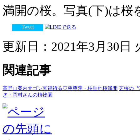
満開の桜。写真(下)は
Tweet
更新日：2021年3月30日 火
関連記事
高野山案内犬ゴン冥福祈る♡慈尊院・枝垂れ桜満開
芝桜の〝
ぎ・岡村さんの植物園