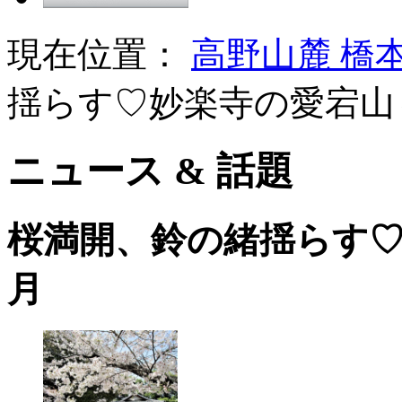
現在位置：
高野山麓 橋
揺らす♡妙楽寺の愛宕山
ニュース & 話題
桜満開、鈴の緒揺らす
月