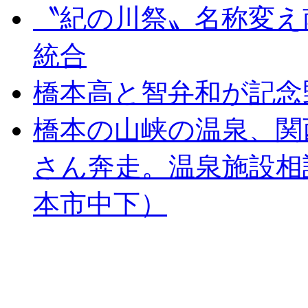
〝紀の川祭〟名称変え
統合
橋本高と智弁和が記念
橋本の山峡の温泉、関
さん奔走。温泉施設相
本市中下）