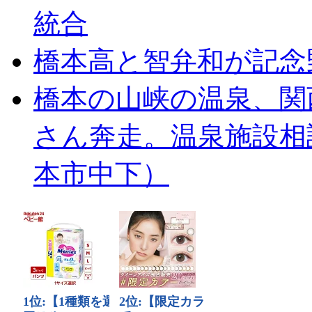
統合
橋本高と智弁和が記念
橋本の山峡の温泉、関
さん奔走。温泉施設相
本市中下）