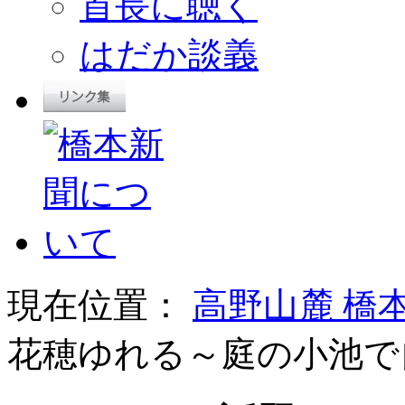
首長に聴く
はだか談義
現在位置：
高野山麓 橋
花穂ゆれる～庭の小池で