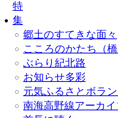
郷土のすてきな面々
こころのかたち（橋
ぶらり紀北路
お知らせ多彩
元気ふるさとボラン
南海高野線アーカイ