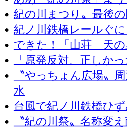
紀の川まつり〟最後の
紀ノ川鉄橋レールぐに
できた！「山荘 天の
「原発反対、正しかっ
〝やっちょん広場〟周
水
台風で紀ノ川鉄橋ひず
〝紀の川祭〟名称変え