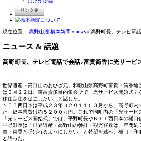
はだか談義
現在位置：
高野山麓 橋本新聞
»
news
» 高野町長、テレビ電
ニュース & 話題
高野町長、テレビ電話で会話♪富貴筒香に光サービ
世界遺産・高野山のおひざ元、和歌山県高野町富貴・筒香地
は３月２２日、東富貴多目的集会所で「光サービス開始式」
移住定住を促進したい」と話した。
ＮＴＴ西日本は平成２３年（２０１１）３月から、高野町内
た。総事業費は約５２００万円。これで同町内の「光サービ
「光サービス開始式」では、平野町長やＮＴＴ西日本の樋口
平野町長は「世界遺産・高野山の参拝・観光客数は、年間約
貴・筒香と呼ばれるようにしたい」と希望を述べ、樋口・和
と語った。