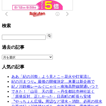
検索
過去の記事
人気の記事
ああ「紀の川祭」よう見とこ～花火や灯篭流し
紀の川まつり〟最後の開催決定…来夏は新企画で
紀ノ川鉄橋レールぐにゃり～南海高野線開通いつ？
できた！「山荘 天の里」～丹生都比売神社近く
「原発反対、正しかった」日高町の町長ら安堵
〝やっちょん広場〟周辺など浸水～消防、必死の排水