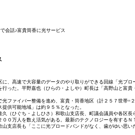
話で会話♪富貴筒香に光サービス
ス
区に、高速で大容量のデータのやり取りができる回線「光ブロ
を行った。平野嘉也（ひらの・よしや）町長は「高野山と富貴
で光ファイバー整備を進め、富貴・筒香地区（計２５７世帯=
ス提供可能地域」は約９５％となった。
佳久（ひぐち・よしひさ）和歌山支店長、町議会議員や各区長
２００万人を数え活気がある。最新のテクノロジーを有するＮ
歌山支店長も「ここに光ブロードバンドがなく、歯がゆい思い