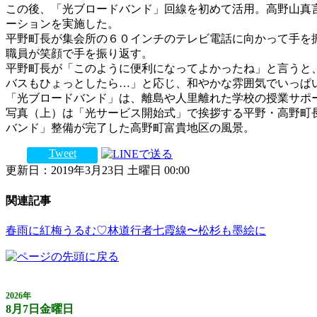
この後、「光ブロードバンド」回線を初めて活用。高野山真
ーションを実施した。
平野町長が集会所の６０インチのテレビ電話に向かって手を
職員が笑顔で手を振り返す。
平野町長が「このように便利になってよかったね」と言うと
バスもひょっとしたら…」と応じ、和やかな雰囲気でいっぱ
「光ブロードバンド」は、離島や人里離れた学校の授業サポ
写真（上）は「光サービス開始式」で挨拶する平野・高野町
バンド」整備が完了した高野町富貴地区の風景。
Tweet
更新日：2019年3月23日 土曜日 00:00
関連記事
春雨に紅梅うるむ♡林道行者七霞線〜松杉も墨絵に
2026年
8月7日金曜日