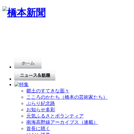
郷土のすてきな面々
こころのかたち（橋本の芸術家たち）
ぶらり紀北路
お知らせ多彩
元気ふるさとボランティア
南海高野線アーカイブス（連載）
首長に聴く