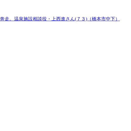
奔走。温泉施設相談役・上西進さん(７３)（橋本市中下）