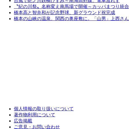
台風で紀ノ川鉄橋ひずみ～南海高野線、電車渡れず
〝紀の川祭〟名称変え南馬場で開催～カッパまつり統合
橋本高と智弁和が記念野球、新グラウンド祝完成
橋本の山峡の温泉、関西の奥座敷に。「山男」上西さん
個人情報の取り扱いについて
著作物利用について
広告掲載
ご意見・お問い合わせ