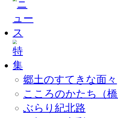
郷土のすてきな面々
こころのかたち（橋
ぶらり紀北路