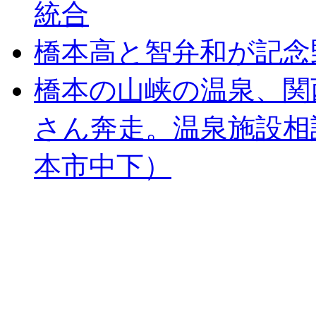
統合
橋本高と智弁和が記念
橋本の山峡の温泉、関
さん奔走。温泉施設相
本市中下）