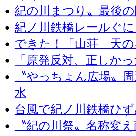
紀の川まつり〟最後の
紀ノ川鉄橋レールぐに
できた！「山荘 天の
「原発反対、正しかっ
〝やっちょん広場〟周
水
台風で紀ノ川鉄橋ひず
〝紀の川祭〟名称変え