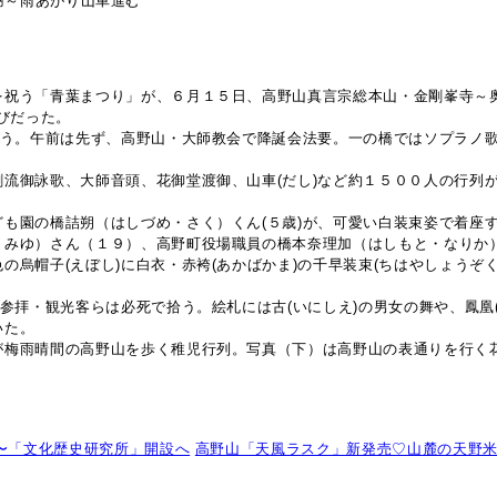
謝～雨あがり山車進む
を祝う「青葉まつり」が、６月１５日、高野山真言宗総本山・金剛峯寺～
喜びだった。
覆う。午前は先ず、高野山・大師教会で降誕会法要。一の橋ではソプラノ
流御詠歌、大師音頭、花御堂渡御、山車(だし)など約１５００人の行列
も園の橋詰朔（はしづめ・さく）くん(５歳)が、可愛い白装束姿で着座
・みゆ）さん（１９）、高野町役場職員の橋本奈理加（はしもと・なりか
烏帽子(えぼし)に白衣・赤袴(あかばかま)の千早装束(ちはやしょうぞく
参拝・観光客らは必死で拾う。絵札には古(いにしえ)の男女の舞や、鳳凰(
いた。
が梅雨晴間の高野山を歩く稚児行列。写真（下）は高野山の表通りを行く
〜「文化歴史研究所」開設へ
高野山「天風ラスク」新発売♡山麓の天野