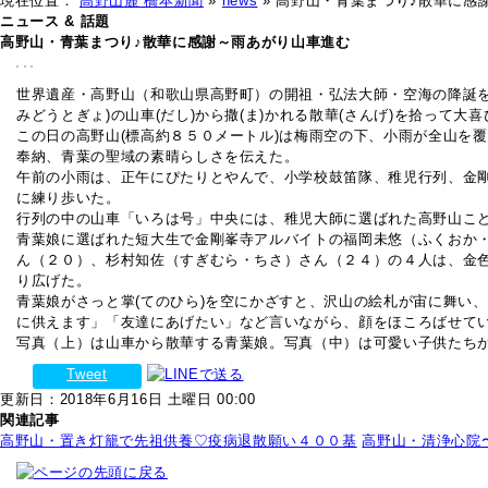
現在位置：
高野山麓 橋本新聞
»
news
» 高野山・青葉まつり♪散華に感
ニュース & 話題
高野山・青葉まつり♪散華に感謝～雨あがり山車進む
世界遺産・高野山（和歌山県高野町）の開祖・弘法大師・空海の降誕
みどうとぎょ)の山車(だし)から撒(ま)かれる散華(さんげ)を拾って大
この日の高野山(標高約８５０メートル)は梅雨空の下、小雨が全山を
奉納、青葉の聖域の素晴らしさを伝えた。
午前の小雨は、正午にぴたりとやんで、小学校鼓笛隊、稚児行列、金剛
に練り歩いた。
行列の中の山車「いろは号」中央には、稚児大師に選ばれた高野山こど
青葉娘に選ばれた短大生で金剛峯寺アルバイトの福岡未悠（ふくおか
ん（２０）、杉村知佐（すぎむら・ちさ）さん（２４）の４人は、金色の
り広げた。
青葉娘がさっと掌(てのひら)を空にかざすと、沢山の絵札が宙に舞い、
に供えます」「友達にあげたい」など言いながら、顔をほころばせて
写真（上）は山車から散華する青葉娘。写真（中）は可愛い子供たち
Tweet
更新日：2018年6月16日 土曜日 00:00
関連記事
高野山・置き灯籠で先祖供養♡疫病退散願い４００基
高野山・清浄心院