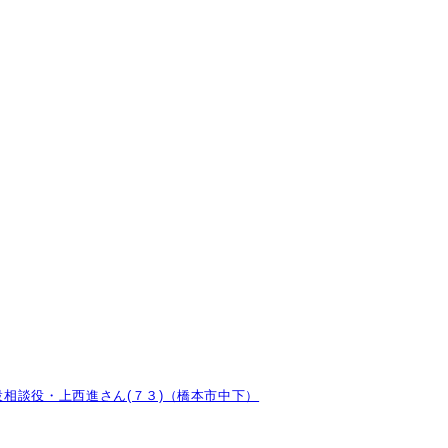
相談役・上西進さん(７３)（橋本市中下）