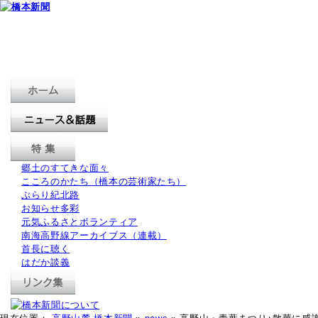
郷土のすてきな面々
こころのかたち（橋本の芸術家たち）
ぶらり紀北路
お知らせ多彩
元気ふるさとボランティア
南海高野線アーカイブス（連載）
首長に聴く
はだか談義