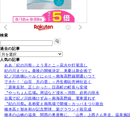
検索
過去の記事
人気の記事
ああ「紀の川祭」よう見とこ～花火や灯篭流し
紀の川まつり〟最後の開催決定…来夏は新企画で
紀ノ川鉄橋レールぐにゃり～南海高野線開通いつ？
できた！「山荘 天の里」～丹生都比売神社近く
「原発反対、正しかった」日高町の町長ら安堵
〝やっちょん広場〟周辺など浸水～消防、必死の排水
台風で紀ノ川鉄橋ひずみ～南海高野線、電車渡れず
〝紀の川祭〟名称変え南馬場で開催～カッパまつり統合
橋本高と智弁和が記念野球、新グラウンド祝完成
橋本の山峡の温泉、関西の奥座敷に。「山男」上西さん奔走。温泉施設