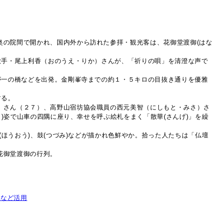
奥の院間で開かれ、国内外から訪れた参拝・観光客は、花御堂渡御(はな
歌手・尾上利香（おのうえ・りか）さんが、「祈りの唄」を清澄な声で
が一の橋などを出発。金剛峯寺までの約１・５キロの目抜き通りを優雅
する。
）さん（２７）、高野山宿坊協会職員の西元美智（にしもと・みさ）さ
)姿で山車の四隅に座り、幸せを呼ぶ絵札をまく「散華(さんげ)」を繰
ほうおう)、鼓(つづみ)などが描かれ色鮮やか。拾った人たちは「仏壇
花御堂渡御の行列。
米など活用