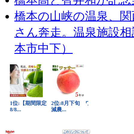
橋本の山峡の温泉、関
さん奔走。温泉施設相
本市中下）