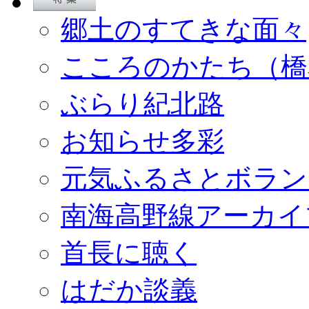
郷土のすてきな面々
こころのかたち（橋
ぶらり紀北路
お知らせ多彩
元気ふるさとボラン
南海高野線アーカイ
首長に聴く
はだか談義