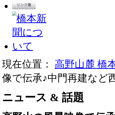
現在位置：
高野山麓 橋
像で伝承♪中門再建など
ニュース & 話題