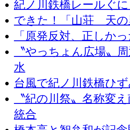
紀ノ川鉄橋レールぐに
できた！「山荘 天の
「原発反対、正しかっ
〝やっちょん広場〟周
水
台風で紀ノ川鉄橋ひず
〝紀の川祭〟名称変え
統合
橋本高と智弁和が記念