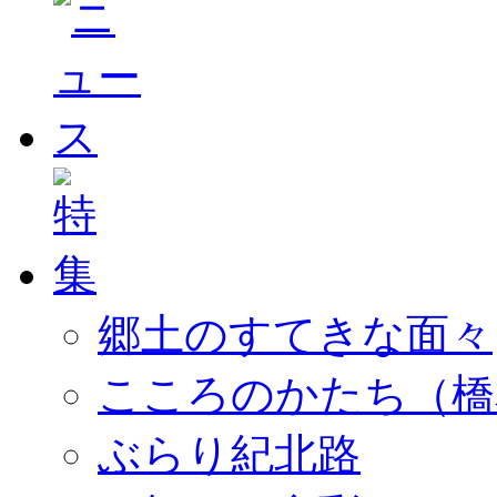
郷土のすてきな面々
こころのかたち（橋
ぶらり紀北路