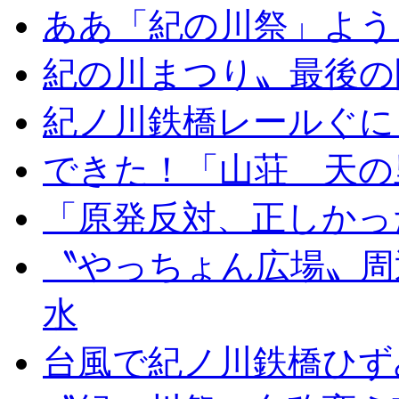
ああ「紀の川祭」よう
紀の川まつり〟最後の
紀ノ川鉄橋レールぐに
できた！「山荘 天の
「原発反対、正しかっ
〝やっちょん広場〟周
水
台風で紀ノ川鉄橋ひず