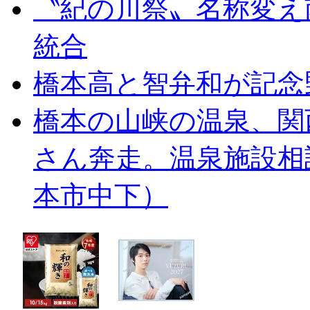
〝紀の川祭〟名称変え
統合
橋本高と智弁和が記念
橋本の山峡の温泉、関
さん奔走。温泉施設相
本市中下）