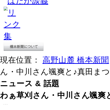
はだか談義
現在位置：
高野山麓 橋本新聞
ん・中川さん颯爽と♪真田ま
ニュース & 話題
わぁ草刈さん・中川さん颯爽