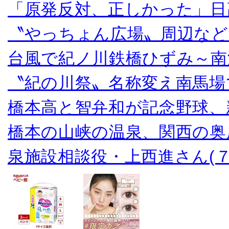
「原発反対、正しかった」日
〝やっちょん広場〟周辺など
台風で紀ノ川鉄橋ひずみ～南
〝紀の川祭〟名称変え南馬場
橋本高と智弁和が記念野球、
橋本の山峡の温泉、関西の奥
泉施設相談役・上西進さん(７