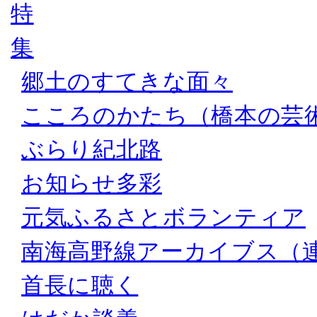
郷土のすてきな面々
こころのかたち（橋本の芸
ぶらり紀北路
お知らせ多彩
元気ふるさとボランティア
南海高野線アーカイブス（
首長に聴く