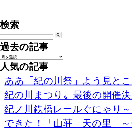
検索
過去の記事
人気の記事
ああ「紀の川祭」よう見とこ
紀の川まつり〟最後の開催決
紀ノ川鉄橋レールぐにゃり～
できた！「山荘 天の里」～