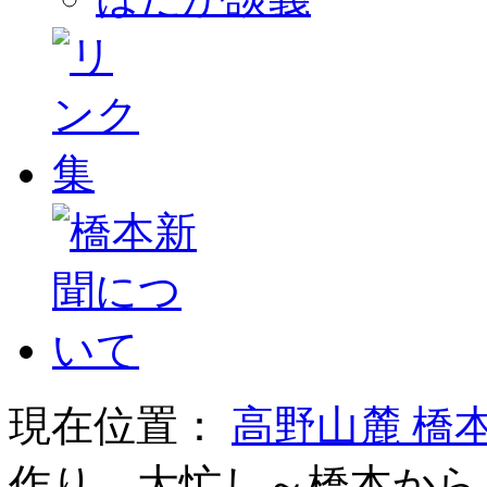
現在位置：
高野山麓 橋
作り〟大忙し～橋本から