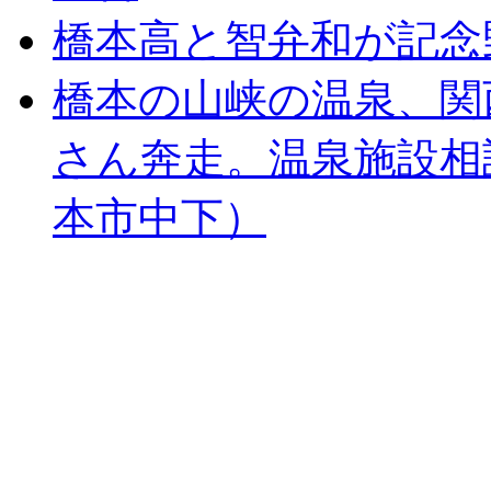
橋本高と智弁和が記念
橋本の山峡の温泉、関
さん奔走。温泉施設相
本市中下）