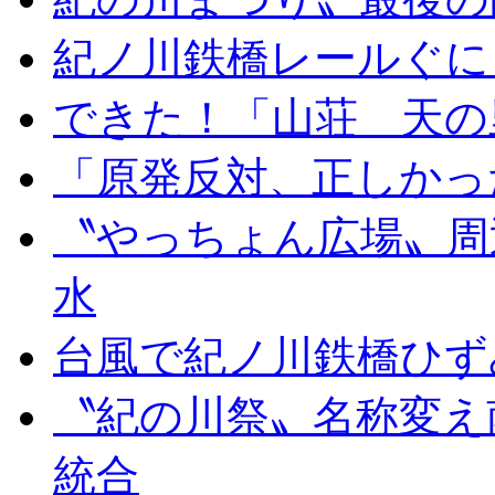
紀ノ川鉄橋レールぐに
できた！「山荘 天の
「原発反対、正しかっ
〝やっちょん広場〟周
水
台風で紀ノ川鉄橋ひず
〝紀の川祭〟名称変え
統合