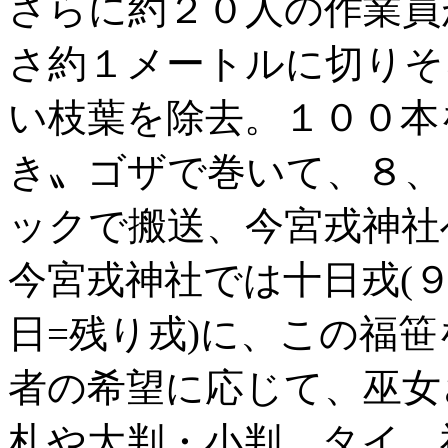
さらに約２０人の作業員
さ約１メートルに切りそ
い枝葉を除去。１００本
き〟ゴザで巻いて、８、
ックで搬送、今宮戎神社
今宮戎神社では十日戎(
日=残り戎)に、この福
者の希望に応じて、巫女
札や大判・小判、タイ、