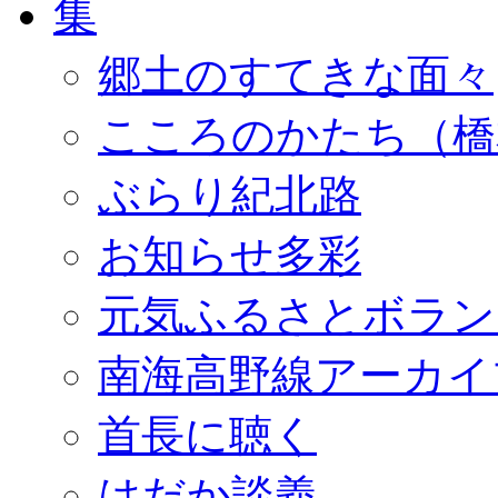
郷土のすてきな面々
こころのかたち（橋
ぶらり紀北路
お知らせ多彩
元気ふるさとボラン
南海高野線アーカイ
首長に聴く
はだか談義