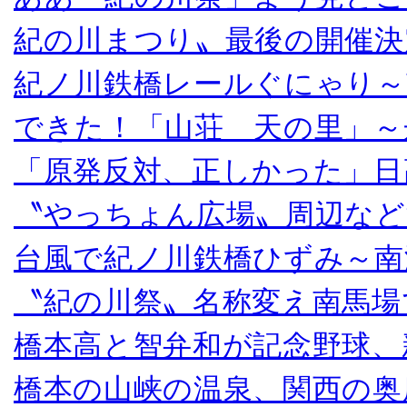
紀の川まつり〟最後の開催決
紀ノ川鉄橋レールぐにゃり～
できた！「山荘 天の里」～
「原発反対、正しかった」日
〝やっちょん広場〟周辺など
台風で紀ノ川鉄橋ひずみ～南
〝紀の川祭〟名称変え南馬場
橋本高と智弁和が記念野球、
橋本の山峡の温泉、関西の奥