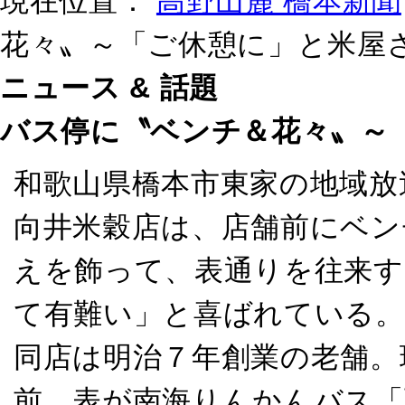
現在位置：
高野山麓 橋本新聞
花々〟～「ご休憩に」と米屋
ニュース & 話題
バス停に〝ベンチ＆花々〟～
和歌山県橋本市東家の地域放
向井米穀店は、店舗前にベン
えを飾って、表通りを往来す
て有難い」と喜ばれている。
同店は明治７年創業の老舗。
前、表が南海りんかんバス「