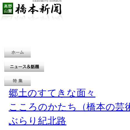
郷土のすてきな面々
こころのかたち（橋本の芸
ぶらり紀北路