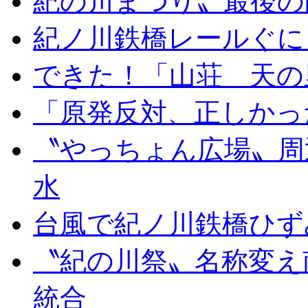
紀の川まつり〟最後の
紀ノ川鉄橋レールぐに
できた！「山荘 天の
「原発反対、正しかっ
〝やっちょん広場〟周
水
台風で紀ノ川鉄橋ひず
〝紀の川祭〟名称変え
統合