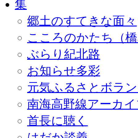
郷土のすてきな面々
こころのかたち（橋
ぶらり紀北路
お知らせ多彩
元気ふるさとボラン
南海高野線アーカイ
首長に聴く
はだか談義