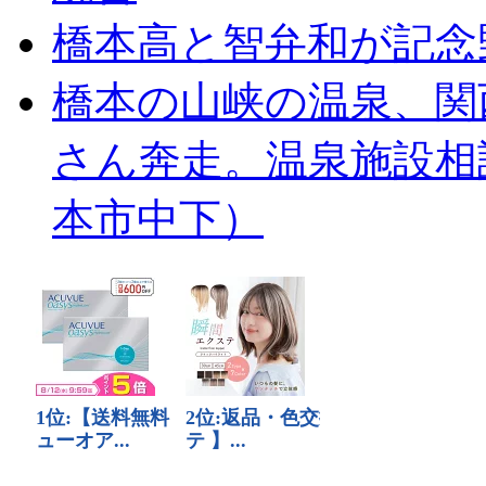
橋本高と智弁和が記念
橋本の山峡の温泉、関
さん奔走。温泉施設相
本市中下）