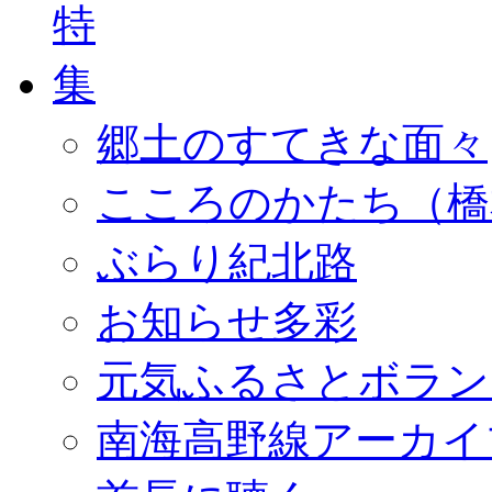
郷土のすてきな面々
こころのかたち（橋
ぶらり紀北路
お知らせ多彩
元気ふるさとボラン
南海高野線アーカイ