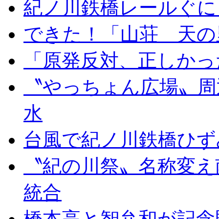
紀ノ川鉄橋レールぐに
できた！「山荘 天の
「原発反対、正しかっ
〝やっちょん広場〟周
水
台風で紀ノ川鉄橋ひず
〝紀の川祭〟名称変え
統合
橋本高と智弁和が記念