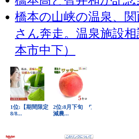
橋本の山峡の温泉、関
さん奔走。温泉施設相
本市中下）