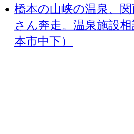
橋本の山峡の温泉、関
さん奔走。温泉施設相
本市中下）