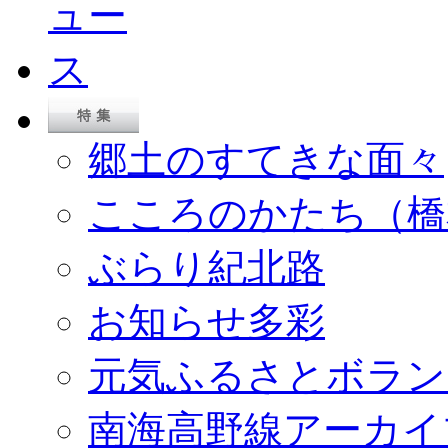
郷土のすてきな面々
こころのかたち（橋
ぶらり紀北路
お知らせ多彩
元気ふるさとボラン
南海高野線アーカイ