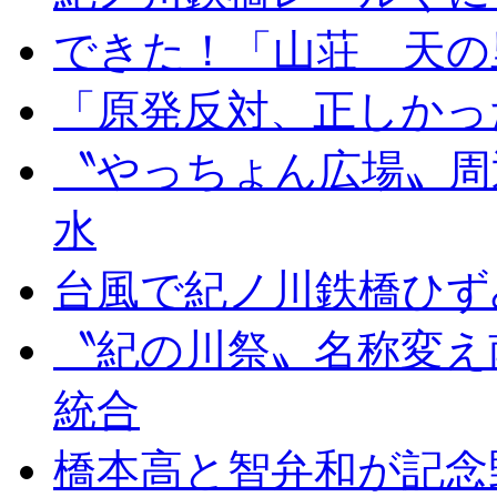
できた！「山荘 天の
「原発反対、正しかっ
〝やっちょん広場〟周
水
台風で紀ノ川鉄橋ひず
〝紀の川祭〟名称変え
統合
橋本高と智弁和が記念