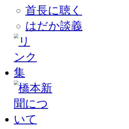
首長に聴く
はだか談義