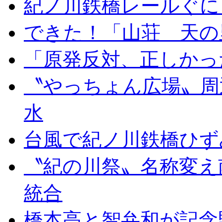
紀ノ川鉄橋レールぐに
できた！「山荘 天の
「原発反対、正しかっ
〝やっちょん広場〟周
水
台風で紀ノ川鉄橋ひず
〝紀の川祭〟名称変え
統合
橋本高と智弁和が記念