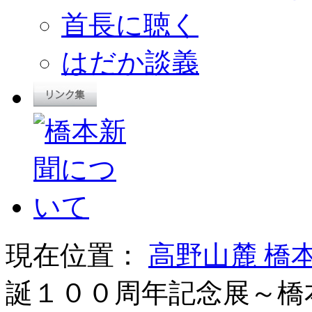
首長に聴く
はだか談義
現在位置：
高野山麓 橋
誕１００周年記念展～橋