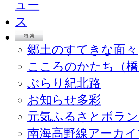
郷土のすてきな面々
こころのかたち（橋
ぶらり紀北路
お知らせ多彩
元気ふるさとボラン
南海高野線アーカイ