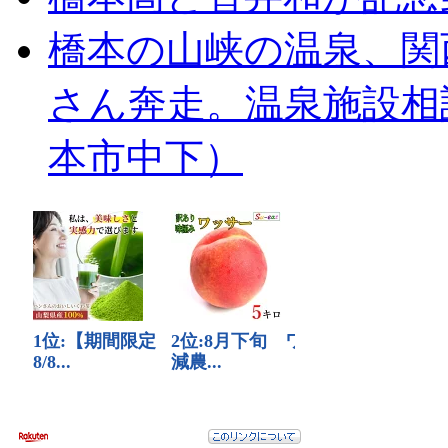
橋本の山峡の温泉、関
さん奔走。温泉施設相
本市中下）