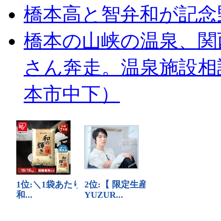
橋本高と智弁和が記念
橋本の山峡の温泉、関
さん奔走。温泉施設相
本市中下）