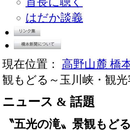
首長に聴く
はだか談義
現在位置：
高野山麓 橋
観もどる～玉川峡・観光
ニュース & 話題
〝五光の滝〟景観もど