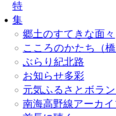
郷土のすてきな面々
こころのかたち（橋
ぶらり紀北路
お知らせ多彩
元気ふるさとボラン
南海高野線アーカイ