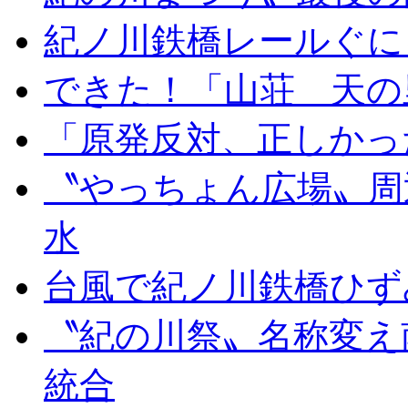
紀ノ川鉄橋レールぐに
できた！「山荘 天の
「原発反対、正しかっ
〝やっちょん広場〟周
水
台風で紀ノ川鉄橋ひず
〝紀の川祭〟名称変え
統合