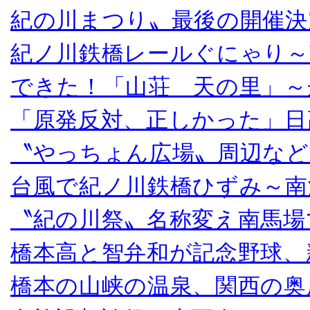
紀の川まつり〟最後の開催決
紀ノ川鉄橋レールぐにゃり～
できた！「山荘 天の里」～
「原発反対、正しかった」日
〝やっちょん広場〟周辺など
台風で紀ノ川鉄橋ひずみ～南
〝紀の川祭〟名称変え南馬場
橋本高と智弁和が記念野球、
橋本の山峡の温泉、関西の奥