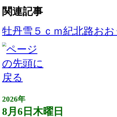
関連記事
牡丹雪５ｃｍ紀北路おお
2026年
8月6日木曜日