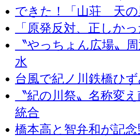
できた！「山荘 天の
「原発反対、正しかっ
〝やっちょん広場〟周
水
台風で紀ノ川鉄橋ひず
〝紀の川祭〟名称変え
統合
橋本高と智弁和が記念