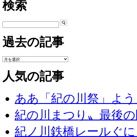
検索
過去の記事
人気の記事
ああ「紀の川祭」よう
紀の川まつり〟最後の
紀ノ川鉄橋レールぐに