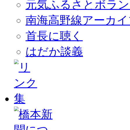
元気ふるさとボラン
南海高野線アーカイ
首長に聴く
はだか談義