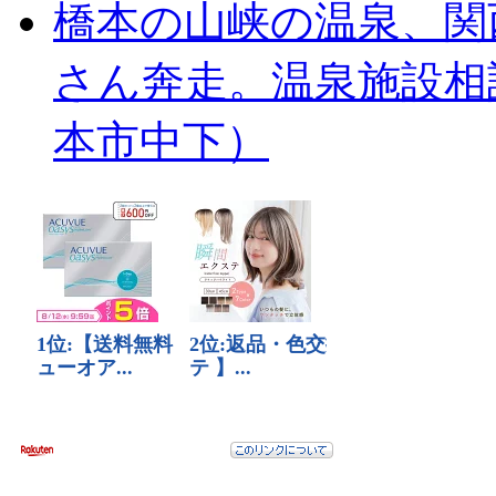
橋本の山峡の温泉、関
さん奔走。温泉施設相
本市中下）