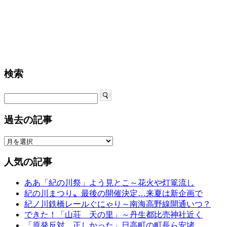
検索
過去の記事
人気の記事
ああ「紀の川祭」よう見とこ～花火や灯篭流し
紀の川まつり〟最後の開催決定…来夏は新企画で
紀ノ川鉄橋レールぐにゃり～南海高野線開通いつ？
できた！「山荘 天の里」～丹生都比売神社近く
「原発反対、正しかった」日高町の町長ら安堵