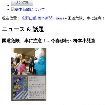
現在位置：
高野山麓 橋本新聞
»
news
» 国道危険、車に注意
ニュース & 話題
国道危険、車に注意！…今春移転～橋本小児童