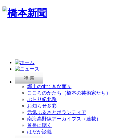
郷土のすてきな面々
こころのかたち（橋本の芸術家たち）
ぶらり紀北路
お知らせ多彩
元気ふるさとボランティア
南海高野線アーカイブス（連載）
首長に聴く
はだか談義