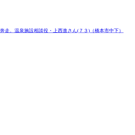
奔走。温泉施設相談役・上西進さん(７３)（橋本市中下）