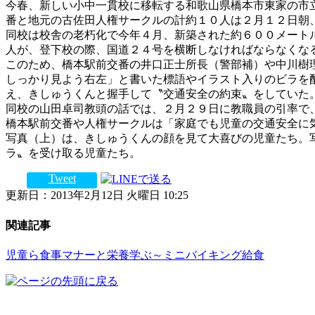
今春、新しい小中一貫校に移転する和歌山県橋本市東家の市
番と地元の古佐田人権サークルの計約１０人は２月１２日朝
同校は校舎の老朽化で今年４月、新築された約６００メート
人が、登下校の際、国道２４号を横断しなければならなくな
このため、橋本駅前交番の井口正士所長（警部補）や中川樹
しっかり見よう右左」と書いた標語やイラスト入りのビラを
え、きしゅうくんと握手して〝交通安全の約束〟をしていた
同校の山田卓司教頭の話では、２月２９日に教職員の引率で
橋本駅前交番や人権サークルは「家庭でも児童の交通安全に
写真（上）は、きしゅうくんの顔を見て大喜びの児童たち。
ラ〟を受け取る児童たち。
Tweet
更新日：2013年2月12日 火曜日 10:25
関連記事
児童ら食事マナーと栄養学ぶ～ミニバイキング給食