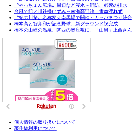
〝やっちょん広場〟周辺など浸水～消防、必死の排水
台風で紀ノ川鉄橋ひずみ～南海高野線、電車渡れず
〝紀の川祭〟名称変え南馬場で開催～カッパまつり統合
橋本高と智弁和が記念野球、新グラウンド祝完成
橋本の山峡の温泉、関西の奥座敷に。「山男」上西さん
個人情報の取り扱いについて
著作物利用について