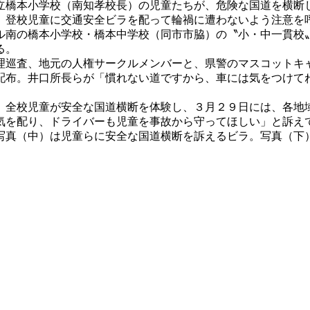
立橋本小学校（南知孝校長）の児童たちが、危険な国道を横断
、登校児童に交通安全ビラを配って輪禍に遭わないよう注意を
ル南の橋本小学校・橋本中学校（同市市脇）の〝小・中一貫校
る。
理巡査、地元の人権サークルメンバーと、県警のマスコットキ
配布。井口所長らが「慣れない道ですから、車には気をつけて
。
、全校児童が安全な国道横断を体験し、３月２９日には、各地
気を配り、ドライバーも児童を事故から守ってほしい」と訴え
写真（中）は児童らに安全な国道横断を訴えるビラ。写真（下