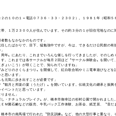
台２の１０の１＝電話０７３６・３３・２３０２）。１９８１年（昭和５
」
世帯、１万２３００人が住んでいます。その約３分の１が旧住宅地なのに
用者数もなかなかのものです」
就任したばかりで、目下、猛勉強中ですが、今は、できるだけ公民館の有
か」
０周年〟にあたり、これまでいろんな催しを行ってきましたが、そのしめ
ます。これまでは各サークルが毎月２回ほど〝サークル体験会〟を開いて
（ぎょいこう）が咲くことで、知られていますね」
〝みどりのさくらまつり〟を開催して、紅白歌合戦やミニ電車遊びなどを
いと思います」
ちも元気に歩き出すことが必要です」
で〝観月と邦楽の宴（うたげ）〟を開いています。伝統文化の継承と振興
いイベントだと思っています」
なりません」
探し・ナチュラルブレイク〟が、橋本市御幸辻の杉村公園で開かれました
たＥＭ菌石鹸などの販売、牛乳パック工作体験、お茶会、紙芝居、〝音だ
、橋本市の南馬場で行われた〝防災訓練〟など、他の大型行事と重なり、