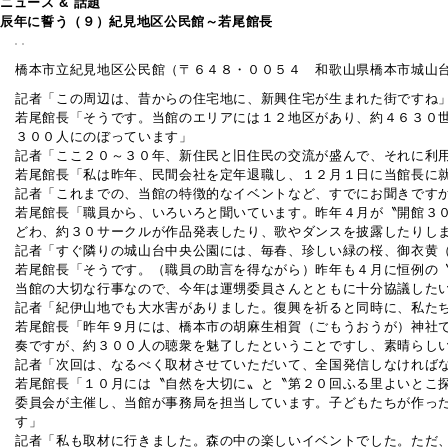
ニュース & 話題
辰年に誓う（９）紀見地区公民館～若尾館長
橋本市立紀見地区公民館（〒６４８・００５４ 和歌山県橋本市城山
記者「この周辺は、昔からの住宅地に、新興住宅が生まれた街ですね
若尾館長「そうです。当館のエリアには１２地区があり、約４６３０
３００人にのぼっています」
記者「ここ２０～３０年、新住民と旧住民の交流が盛んで、それに利
若尾館長「私は昨年、民間会社を定年退職し、１２月１日に当館長に
記者「これまでの、当館の特徴的なイベントなど、すでにお聞きです
若尾館長「職員から、いろいろと聞いています。昨年４月が〝開館３
どわ、約３０サークルが作品発表したり、歌やダンスを披露したりし
記者「すぐ隣りの城山台中央公園には、毎春、珍しい緑の桜、御衣黄
若尾館長「そうです。（職員の助言を得ながら）昨年も４月に恒例の
当館の大切な行事なので、今年は運甥委員さんとともに十分協議した
記者「紀伊山地でも大水害がありました。復興を祈ると同時に、私た
若尾館長「昨年９月には、橋本市の胡麻生相賀（ごもうおうが）神社
奏ですが、約３００人の聴衆を魅了したということですし、素晴らし
記者「次回は、なるべく取材させていただいて、全国発信しなければ
若尾館長「１０月には〝自然を大切に〟と〝第２０回ふる里よいとこ
委員会が主催し、当館が事務局を担当しています。子どもたちが作っ
す」
記者「私も取材に行きました。森の中の楽しいイベントでした。ただ