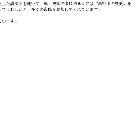
題した講演会を開いて、郷土史家の瀬崎浩孝んには〝高野山の歴史〟を
ってうれしいと、多くの市民が参加してくれています」
ています」