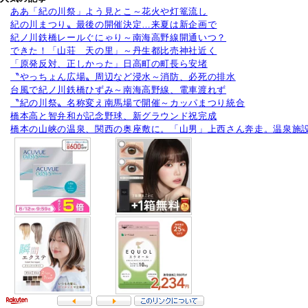
ああ「紀の川祭」よう見とこ～花火や灯篭流し
紀の川まつり〟最後の開催決定…来夏は新企画で
紀ノ川鉄橋レールぐにゃり～南海高野線開通いつ？
できた！「山荘 天の里」～丹生都比売神社近く
「原発反対、正しかった」日高町の町長ら安堵
〝やっちょん広場〟周辺など浸水～消防、必死の排水
台風で紀ノ川鉄橋ひずみ～南海高野線、電車渡れず
〝紀の川祭〟名称変え南馬場で開催～カッパまつり統合
橋本高と智弁和が記念野球、新グラウンド祝完成
橋本の山峡の温泉、関西の奥座敷に。「山男」上西さん奔走。温泉施設