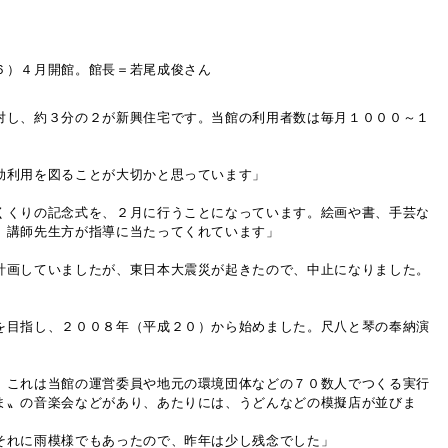
６）４月開館。館長＝若尾成俊さん
対し、約３分の２が新興住宅です。当館の利用者数は毎月１０００～１
効利用を図ることが大切かと思っています」
くくりの記念式を、２月に行うことになっています。絵画や書、手芸な
、講師先生方が指導に当たってくれています」
計画していましたが、東日本大震災が起きたので、中止になりました。
を目指し、２００８年（平成２０）から始めました。尺八と琴の奉納演
。これは当館の運営委員や地元の環境団体などの７０数人でつくる実行
ま〟の音楽会などがあり、あたりには、うどんなどの模擬店が並びま
それに雨模様でもあったので、昨年は少し残念でした」