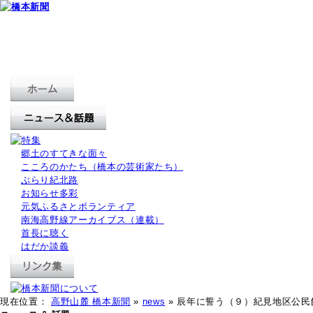
郷土のすてきな面々
こころのかたち（橋本の芸術家たち）
ぶらり紀北路
お知らせ多彩
元気ふるさとボランティア
南海高野線アーカイブス（連載）
首長に聴く
はだか談義
現在位置：
高野山麓 橋本新聞
»
news
» 辰年に誓う（９）紀見地区公民