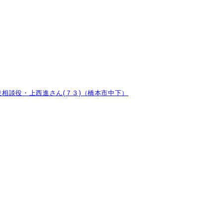
相談役・上西進さん(７３)（橋本市中下）