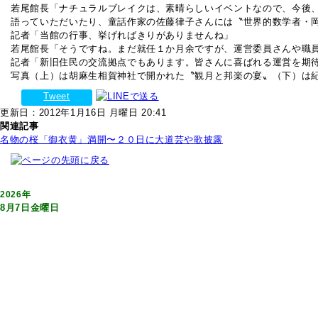
若尾館長「ナチュラルブレイクは、素晴らしいイベントなので、今後
語っていただいたり、童話作家の佐藤律子さんには〝世界的数学者・
記者「当館の行事、挙げればきりがありませんね」
若尾館長「そうですね。まだ就任１か月余ですが、運営委員さんや職
記者「新旧住民の交流拠点でもあります。皆さんに喜ばれる運営を期
写真（上）は胡麻生相賀神社で開かれた〝観月と邦楽の宴〟（下）は
Tweet
更新日：2012年1月16日 月曜日 20:41
関連記事
名物の桜「御衣黄」満開〜２０日に大道芸や歌披露
2026年
8月7日金曜日