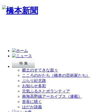
郷土のすてきな面々
こころのかたち（橋本の芸術家たち）
ぶらり紀北路
お知らせ多彩
元気ふるさとボランティア
南海高野線アーカイブス（連載）
首長に聴く
はだか談義