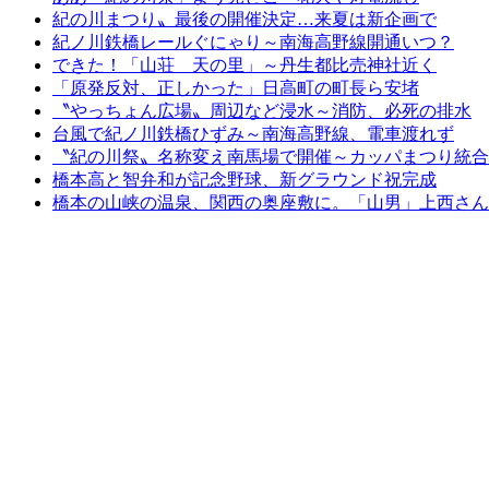
紀の川まつり〟最後の開催決定…来夏は新企画で
紀ノ川鉄橋レールぐにゃり～南海高野線開通いつ？
できた！「山荘 天の里」～丹生都比売神社近く
「原発反対、正しかった」日高町の町長ら安堵
〝やっちょん広場〟周辺など浸水～消防、必死の排水
台風で紀ノ川鉄橋ひずみ～南海高野線、電車渡れず
〝紀の川祭〟名称変え南馬場で開催～カッパまつり統合
橋本高と智弁和が記念野球、新グラウンド祝完成
橋本の山峡の温泉、関西の奥座敷に。「山男」上西さん