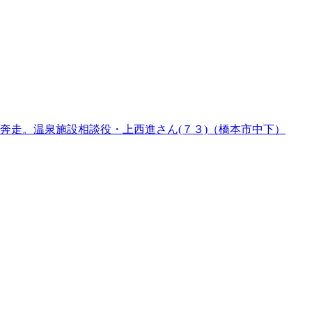
奔走。温泉施設相談役・上西進さん(７３)（橋本市中下）