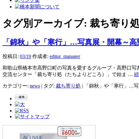
タグ別アーカイブ:
裁ち寄り
「錦秋」や「寒行」…写真展・開幕～高
投稿日:
03/19
作成者:
editor_manager
和歌山県橋本市高野口町の写真を愛するグループ・高野口写友
交流センター「裁ち寄り処（たちよりどころ）」で始ま …
カテゴリー:
news
|
タグ:
裁ち寄り処
|
「錦秋」や「寒行」…写