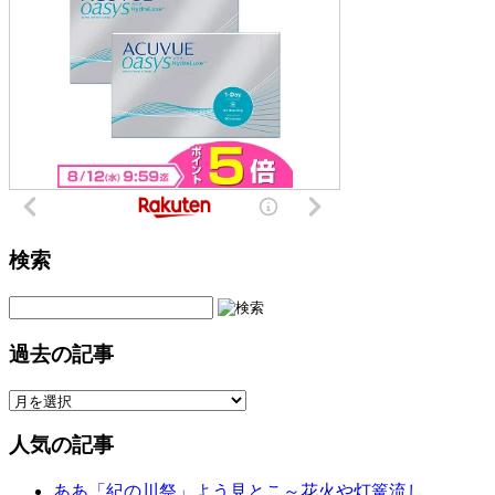
検索
過去の記事
人気の記事
ああ「紀の川祭」よう見とこ～花火や灯篭流し