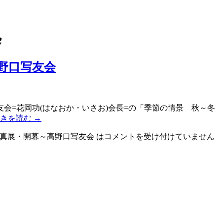
処
野口写友会
会=花岡功(はなおか・いさお)会長=の「季節の情景 秋～冬
続きを読む
→
真展・開幕～高野口写友会 は
コメントを受け付けていません