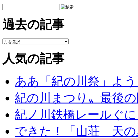
過去の記事
人気の記事
ああ「紀の川祭」よう
紀の川まつり〟最後の
紀ノ川鉄橋レールぐに
できた！「山荘 天の