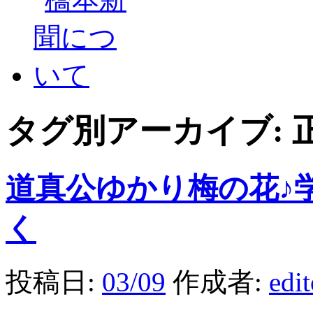
タグ別アーカイブ:
道真公ゆかり梅の花♪
く
投稿日:
03/09
作成者:
edi