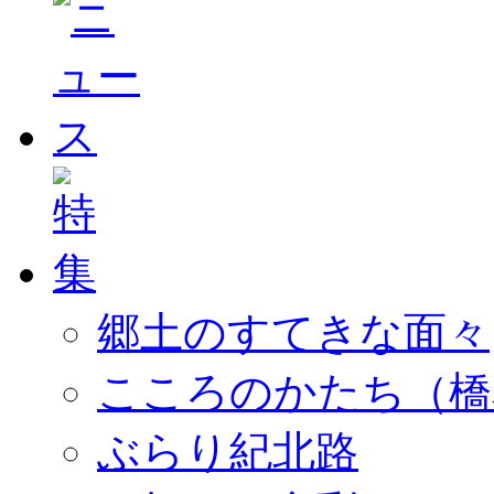
郷土のすてきな面々
こころのかたち（橋
ぶらり紀北路