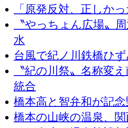
「原発反対、正しかっ
〝やっちょん広場〟周
水
台風で紀ノ川鉄橋ひず
〝紀の川祭〟名称変え
統合
橋本高と智弁和が記念
橋本の山峡の温泉、関