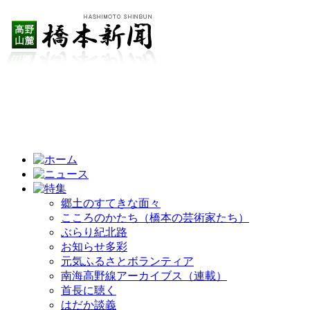
郷土のすてきな面々
こころのかたち（橋本の芸術家たち）
ぶらり紀北路
お知らせ多彩
元気ふるさとボランティア
南海高野線アーカイブス（連載）
首長に聴く
はだか談義