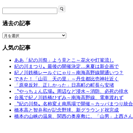
過去の記事
人気の記事
ああ「紀の川祭」よう見とこ～花火や灯篭流し
紀の川まつり〟最後の開催決定…来夏は新企画で
紀ノ川鉄橋レールぐにゃり～南海高野線開通いつ？
できた！「山荘 天の里」～丹生都比売神社近く
「原発反対、正しかった」日高町の町長ら安堵
〝やっちょん広場〟周辺など浸水～消防、必死の排水
台風で紀ノ川鉄橋ひずみ～南海高野線、電車渡れず
〝紀の川祭〟名称変え南馬場で開催～カッパまつり統合
橋本高と智弁和が記念野球、新グラウンド祝完成
橋本の山峡の温泉、関西の奥座敷に。「山男」上西さん