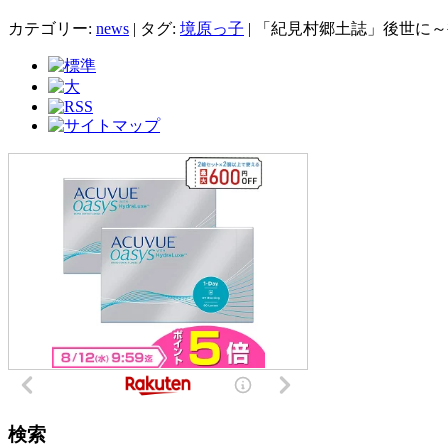
カテゴリー:
news
|
タグ:
境原っ子
|
「紀見村郷土誌」後世に～
検索