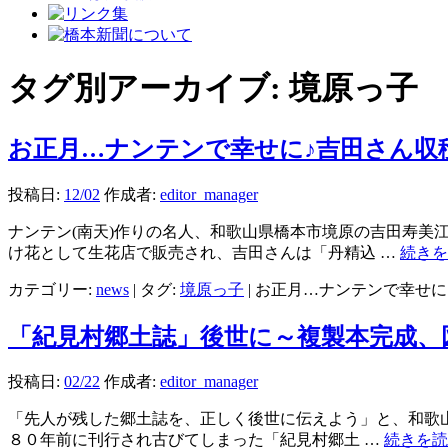
タグ別アーカイブ:
境原っ子
お正月…ナンテンで幸せに♪吉田さん収
投稿日:
12/02
作成者:
editor_manager
ナンテン(南天)作りの名人、和歌山県橋本市境原の吉田寿美
け花として生花店で販売され、吉田さんは「丹精込 …
続き
カテゴリー:
news
|
タグ:
境原っ子
|
お正月…ナンテンで幸せに
「紀見村郷土誌」後世に～複製本完成、
投稿日:
02/22
作成者:
editor_manager
「先人が残した郷土誌を、正しく後世に伝えよう」と、和歌山県
８０年前に刊行され古びてしまった「紀見村郷土 …
続きを