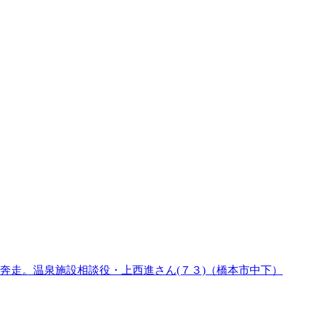
奔走。温泉施設相談役・上西進さん(７３)（橋本市中下）