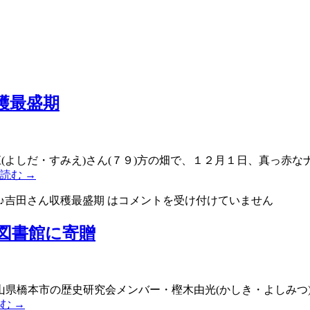
穫最盛期
江(よしだ・すみえ)さん(７９)方の畑で、１２月１日、真っ赤
を読む
→
♪吉田さん収穫最盛期 は
コメントを受け付けていません
図書館に寄贈
橋本市の歴史研究会メンバー・樫木由光(かしき・よしみつ)さん
読む
→