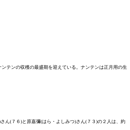
なナンテンの収穫の最盛期を迎えている。ナンテンは正月用の生
(７６)と原嘉彌(はら・よしみつ)さん(７３)の２人は、約