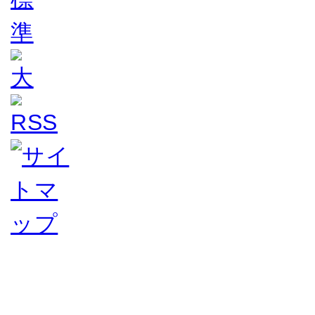
合
演
舞
を
奉
納
～
隅
田
八
幡
神
社
で
愛
好
会
は