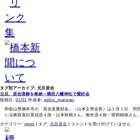
タグ別アーカイブ:
元旦居合
元旦、居合演舞を奉納～隅田八幡神社で愛好会
投稿日:
01/01
作成者:
editor_manager
和歌山県橋本市の「居合道愛好会」（山本文男会長）は１月１日、同市
いる無双直伝英信流４段・山本和樹さん、無外流４段・曽和睦雄さん
元
カテゴリー:
news
|
タグ:
元旦居合
|
コメントを受け付けていません
旦、
居