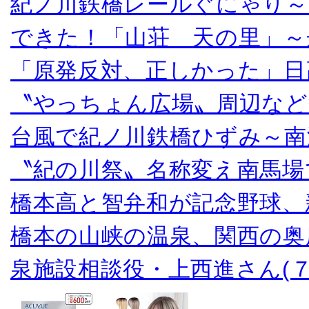
紀ノ川鉄橋レールぐにゃり～
できた！「山荘 天の里」～
「原発反対、正しかった」日
〝やっちょん広場〟周辺など
台風で紀ノ川鉄橋ひずみ～南
〝紀の川祭〟名称変え南馬場
橋本高と智弁和が記念野球、
橋本の山峡の温泉、関西の奥
泉施設相談役・上西進さん(７