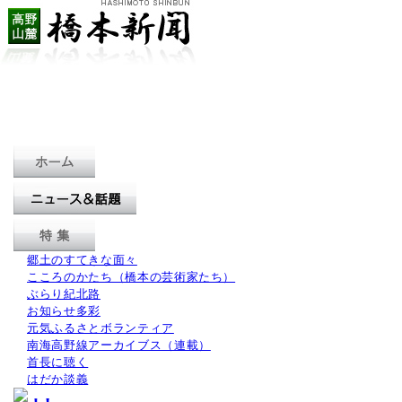
郷土のすてきな面々
こころのかたち（橋本の芸術家たち）
ぶらり紀北路
お知らせ多彩
元気ふるさとボランティア
南海高野線アーカイブス（連載）
首長に聴く
はだか談義