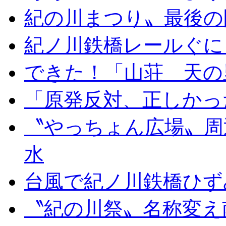
紀の川まつり〟最後の
紀ノ川鉄橋レールぐに
できた！「山荘 天の
「原発反対、正しかっ
〝やっちょん広場〟周
水
台風で紀ノ川鉄橋ひず
〝紀の川祭〟名称変え