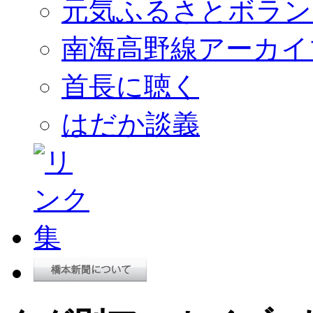
元気ふるさとボラン
南海高野線アーカイ
首長に聴く
はだか談義