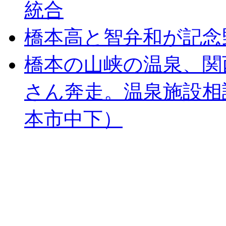
統合
橋本高と智弁和が記念
橋本の山峡の温泉、関
さん奔走。温泉施設相
本市中下）