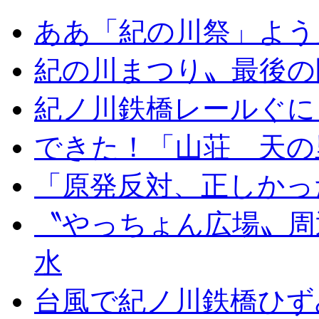
ああ「紀の川祭」よう
紀の川まつり〟最後の
紀ノ川鉄橋レールぐに
できた！「山荘 天の
「原発反対、正しかっ
〝やっちょん広場〟周
水
台風で紀ノ川鉄橋ひず