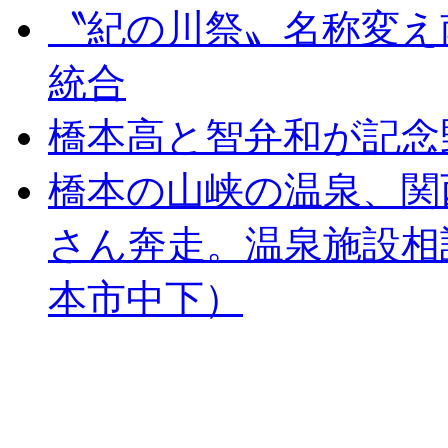
〝紀の川祭〟名称変え
統合
橋本高と智弁和が記念
橋本の山峡の温泉、関
さん奔走。温泉施設相
本市中下）