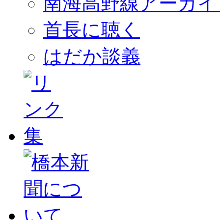
南海高野線アーカイ
首長に聴く
はだか談義