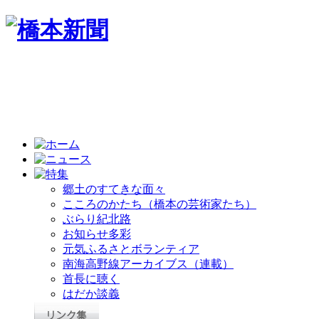
郷土のすてきな面々
こころのかたち（橋本の芸術家たち）
ぶらり紀北路
お知らせ多彩
元気ふるさとボランティア
南海高野線アーカイブス（連載）
首長に聴く
はだか談義