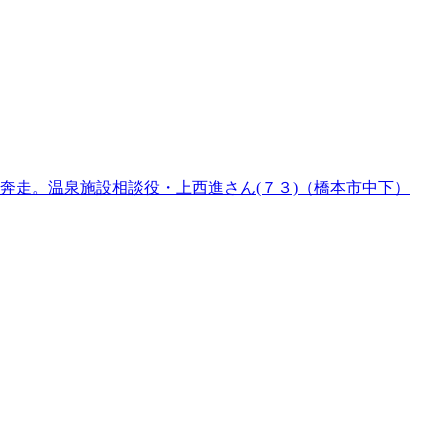
奔走。温泉施設相談役・上西進さん(７３)（橋本市中下）