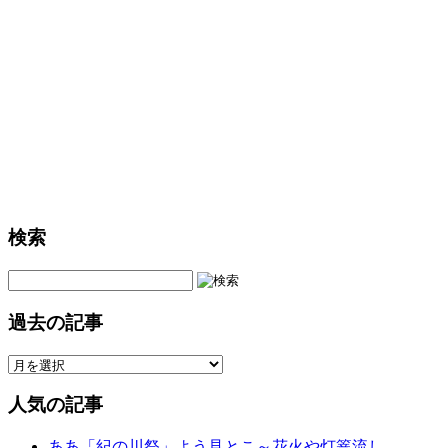
日
に
「世
界
１
大
き
な
豆
風
呂」！
検索
は
過去の記事
人気の記事
ああ「紀の川祭」よう見とこ～花火や灯篭流し