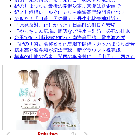
紀の川まつり〟最後の開催決定…来夏は新企画で
紀ノ川鉄橋レールぐにゃり～南海高野線開通いつ？
できた！「山荘 天の里」～丹生都比売神社近く
「原発反対、正しかった」日高町の町長ら安堵
〝やっちょん広場〟周辺など浸水～消防、必死の排水
台風で紀ノ川鉄橋ひずみ～南海高野線、電車渡れず
〝紀の川祭〟名称変え南馬場で開催～カッパまつり統合
橋本高と智弁和が記念野球、新グラウンド祝完成
橋本の山峡の温泉、関西の奥座敷に。「山男」上西さん