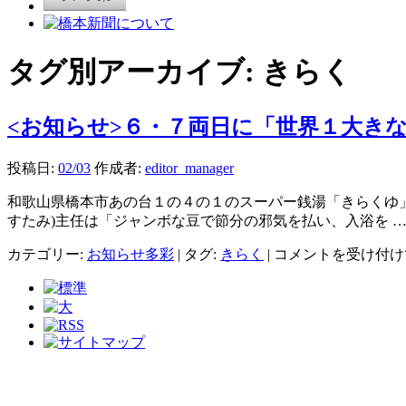
タグ別アーカイブ:
きらく
<お知らせ>６・７両日に「世界１大き
投稿日:
02/03
作成者:
editor_manager
和歌山県橋本市あの台１の４の１のスーパー銭湯「きらくゆ
すたみ)主任は「ジャンボな豆で節分の邪気を払い、入浴を 
<
カテゴリー:
お知らせ多彩
|
タグ:
きらく
|
コメントを受け付け
お
知
ら
せ
>
６・
７
両