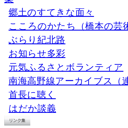
郷土のすてきな面々
こころのかたち（橋本の芸
ぶらり紀北路
お知らせ多彩
元気ふるさとボランティア
南海高野線アーカイブス（
首長に聴く
はだか談義