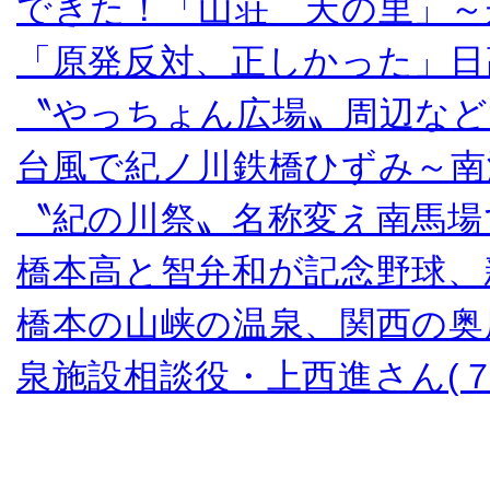
できた！「山荘 天の里」～
「原発反対、正しかった」日
〝やっちょん広場〟周辺など
台風で紀ノ川鉄橋ひずみ～南
〝紀の川祭〟名称変え南馬場
橋本高と智弁和が記念野球、
橋本の山峡の温泉、関西の奥
泉施設相談役・上西進さん(７