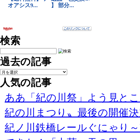
検索
過去の記事
人気の記事
ああ「紀の川祭」よう見とこ
紀の川まつり〟最後の開催決
紀ノ川鉄橋レールぐにゃり～