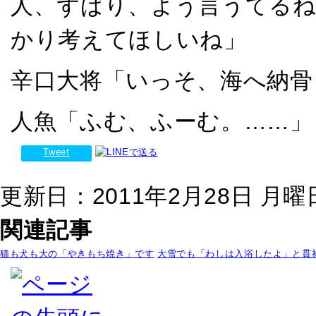
人、ずばり、よう言うてるね
かり考えてほしいね」
辛口大将「いっそ、海へ納骨
人魚「ふむ、ふーむ。……」
Tweet
更新日：2011年2月28日 月曜日 
関連記事
猫も犬も大の「やきもち焼き」です
大雪でも「わしは入浴したよ」と貫