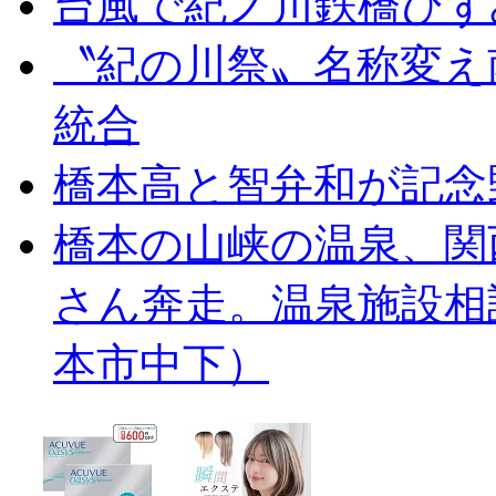
台風で紀ノ川鉄橋ひず
〝紀の川祭〟名称変え
統合
橋本高と智弁和が記念
橋本の山峡の温泉、関
さん奔走。温泉施設相
本市中下）