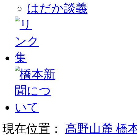
はだか談義
現在位置：
高野山麓 橋