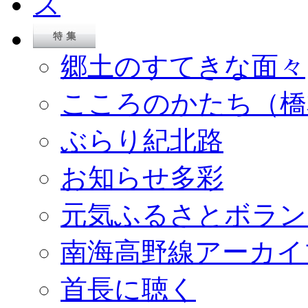
郷土のすてきな面々
こころのかたち（橋
ぶらり紀北路
お知らせ多彩
元気ふるさとボラン
南海高野線アーカイ
首長に聴く