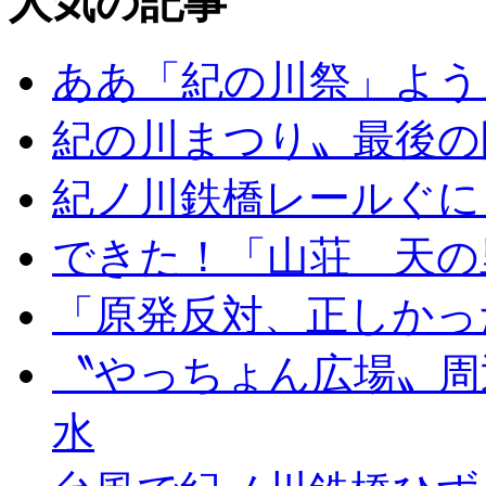
人気の記事
ああ「紀の川祭」よう
紀の川まつり〟最後の
紀ノ川鉄橋レールぐに
できた！「山荘 天の
「原発反対、正しかっ
〝やっちょん広場〟周
水