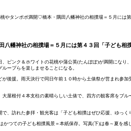
花桃やタンポポ満開♡橋本・隅田八幡神社の相撲場＝５月には
田八幡神社の相撲場＝５月には第４３回「子ども相撲
、ピンク＆ホワイトの花桃や蒲公英(たんぽぽ)が満開になり、
グループらを楽しませることになる。
どが後援。雨天決行で同日午前１０時から土俵祭が営まれ参加受
、大屋根付４本支柱の素晴らしい土俵で、四方の観客席をブル
。
開で、訪れた参拝・観光客は「子ども相撲はぜひ応援、ゆっく
中)はかつての子ども相撲風景＝本紙保存。写真(下)は春～夏を