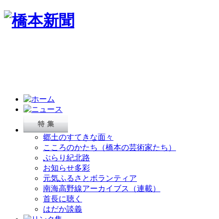
郷土のすてきな面々
こころのかたち（橋本の芸術家たち）
ぶらり紀北路
お知らせ多彩
元気ふるさとボランティア
南海高野線アーカイブス（連載）
首長に聴く
はだか談義