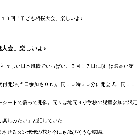
第４３回「子ども相撲大会」楽しいよ♪
大会」楽しいよ♪
神々しい日本風情でいっぱい。５月１７日(日)には名高い第
付開始(当日参加もＯＫ)。同１０時３０分に開会式、同１１
ーシートで覆って開催。元々は地元４小学校の児童参加に限定
り楽しみたい」と話していた。
感じさせるタンポポの花と今にも飛びそうな穂綿。