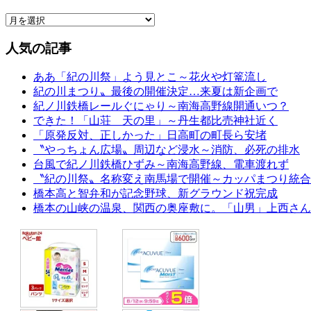
人気の記事
ああ「紀の川祭」よう見とこ～花火や灯篭流し
紀の川まつり〟最後の開催決定…来夏は新企画で
紀ノ川鉄橋レールぐにゃり～南海高野線開通いつ？
できた！「山荘 天の里」～丹生都比売神社近く
「原発反対、正しかった」日高町の町長ら安堵
〝やっちょん広場〟周辺など浸水～消防、必死の排水
台風で紀ノ川鉄橋ひずみ～南海高野線、電車渡れず
〝紀の川祭〟名称変え南馬場で開催～カッパまつり統合
橋本高と智弁和が記念野球、新グラウンド祝完成
橋本の山峡の温泉、関西の奥座敷に。「山男」上西さん