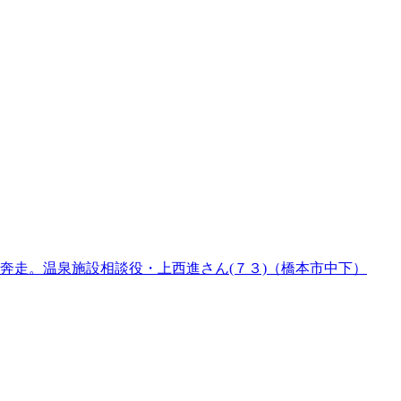
奔走。温泉施設相談役・上西進さん(７３)（橋本市中下）