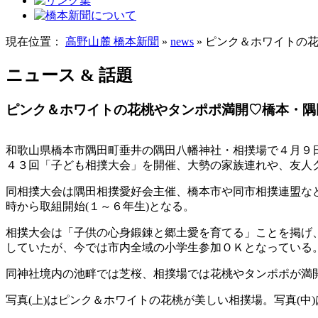
現在位置：
高野山麓 橋本新聞
»
news
» ピンク＆ホワイトの
ニュース & 話題
ピンク＆ホワイトの花桃やタンポポ満開♡橋本・隅
和歌山県橋本市隅田町垂井の隅田八幡神社・相撲場で４月９日
４３回「子ども相撲大会」を開催、大勢の家族連れや、友人
同相撲大会は隅田相撲愛好会主催、橋本市や同市相撲連盟な
時から取組開始(１～６年生)となる。
相撲大会は「子供の心身鍛錬と郷土愛を育てる」ことを掲げ
していたが、今では市内全域の小学生参加ＯＫとなっている
同神社境内の池畔では芝桜、相撲場では花桃やタンポポが満
写真(上)はピンク＆ホワイトの花桃が美しい相撲場。写真(