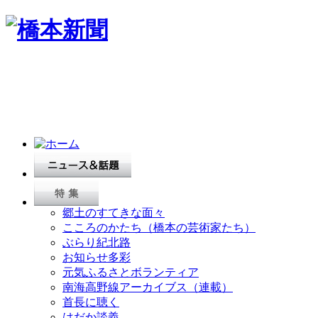
郷土のすてきな面々
こころのかたち（橋本の芸術家たち）
ぶらり紀北路
お知らせ多彩
元気ふるさとボランティア
南海高野線アーカイブス（連載）
首長に聴く
はだか談義