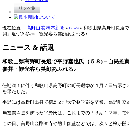
現在位置：
高野山麓 橋本新聞
»
news
» 和歌山県高野町長選
開」近づき参拝・観光客ら笑顔あふれる♪
ニュース & 話題
和歌山県高野町長選で平野嘉也氏（５８)＝自民推
参拝・観光客ら笑顔あふれる♪
任期満了に伴う和歌山県高野町の町長選挙が４月７日告示さ
を果たした。
平野氏は高野町出身で徳島文理大学薬学部を卒業、高野町立
無投票４選を飾った平野氏は、これまでの「３期１２年」で
この日、高野山金剛峯寺や壇上伽藍などでは、次々と桜が開