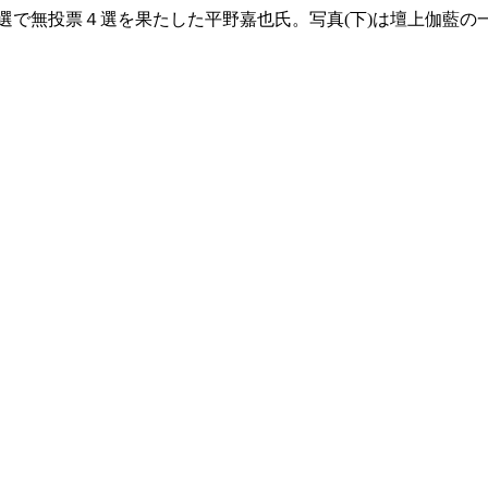
長選で無投票４選を果たした平野嘉也氏。写真(下)は壇上伽藍