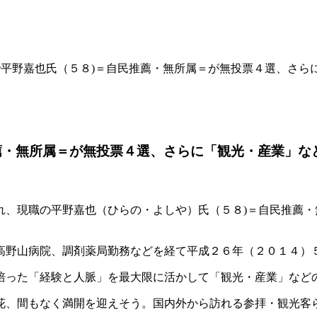
で平野嘉也氏（５８)＝自民推薦・無所属＝が無投票４選、さ
薦・無所属＝が無投票４選、さらに「観光・産業」な
れ、現職の平野嘉也（ひらの・よしや）氏（５８)＝自民推薦
高野山病院、調剤薬局勤務などを経て平成２６年（２０１４）
培った「経験と人脈」を最大限に活かして「観光・産業」など
花、間もなく満開を迎えそう。国内外から訪れる参拝・観光客