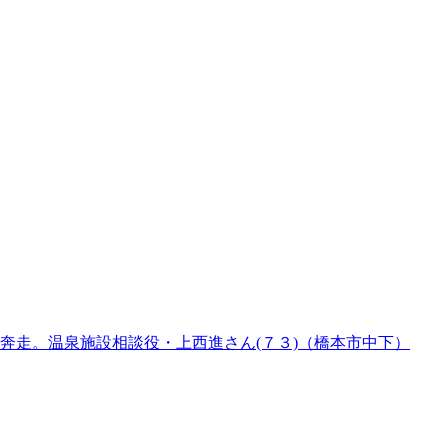
奔走。温泉施設相談役・上西進さん(７３)（橋本市中下）