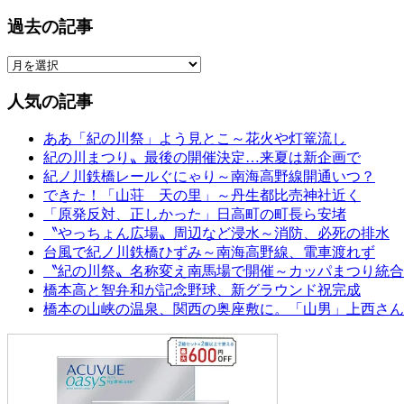
過去の記事
人気の記事
ああ「紀の川祭」よう見とこ～花火や灯篭流し
紀の川まつり〟最後の開催決定…来夏は新企画で
紀ノ川鉄橋レールぐにゃり～南海高野線開通いつ？
できた！「山荘 天の里」～丹生都比売神社近く
「原発反対、正しかった」日高町の町長ら安堵
〝やっちょん広場〟周辺など浸水～消防、必死の排水
台風で紀ノ川鉄橋ひずみ～南海高野線、電車渡れず
〝紀の川祭〟名称変え南馬場で開催～カッパまつり統合
橋本高と智弁和が記念野球、新グラウンド祝完成
橋本の山峡の温泉、関西の奥座敷に。「山男」上西さん