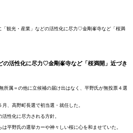
らに「観光・産業」などの活性化に尽力♡金剛峯寺など「桜満
どの活性化に尽力♡金剛峯寺など「桜満開」近づき
・無所属＝の他に立候補の届け出はなく、平野氏が無投票４選
５月、高野町長選で初当選・就任した。
の活性化に尽力される方針。
らは平野氏の選挙カーや神々しい桜に心を和ませていた。