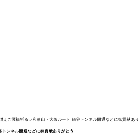
績讃えご冥福祈る♡和歌山・大阪ルート 鍋谷トンネル開通などに御貢献あ
谷トンネル開通などに御貢献ありがとう