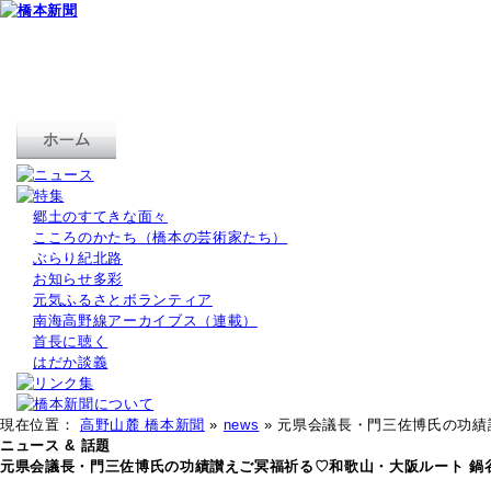
郷土のすてきな面々
こころのかたち（橋本の芸術家たち）
ぶらり紀北路
お知らせ多彩
元気ふるさとボランティア
南海高野線アーカイブス（連載）
首長に聴く
はだか談義
現在位置：
高野山麓 橋本新聞
»
news
» 元県会議長・門三佐博氏の功
ニュース & 話題
元県会議長・門三佐博氏の功績讃えご冥福祈る♡和歌山・大阪ルート 鍋