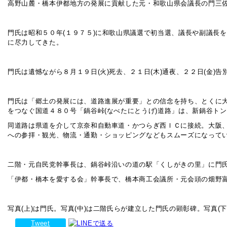
高野山麓・橋本伊都地方の発展に貢献した元・和歌山県会議長の門三佐
門氏は昭和５０年(１９７５)に和歌山県議選で初当選、議長や副議長
に尽力してきた。
門氏は遺憾ながら８月１９日(火)死去、２１日(木)通夜、２２日(金
門氏は「郷土の発展には、道路進展が重要」との信念を持ち、とくに大阪
をつなぐ国道４８０号「鍋谷峠(なべたにとうげ)道路」は、新鍋谷ト
同道路は県道を介して京奈和自動車道・かつらぎ西ＩＣに接続。大阪
への参拝・観光、物流・通勤・ショッピングなどもスムーズになって
二階・元自民党幹事長は、鍋谷峠沿いの道の駅「くしがきの里」に門
「伊都・橋本を愛する会」幹事長で、橋本商工会議所・元会頭の畑野富
写真(上)は門氏。写真(中)は二階氏らが建立した門氏の顕彰碑。写真(
Tweet