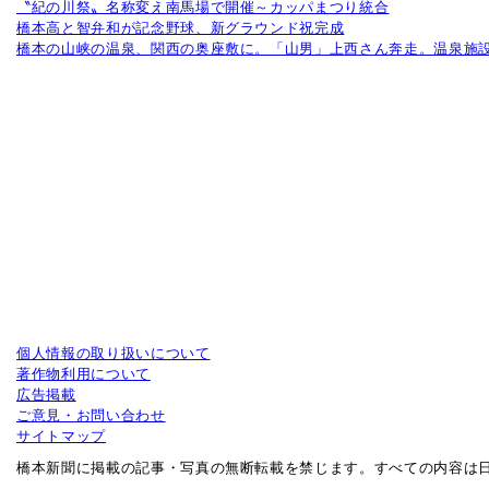
〝紀の川祭〟名称変え南馬場で開催～カッパまつり統合
橋本高と智弁和が記念野球、新グラウンド祝完成
橋本の山峡の温泉、関西の奥座敷に。「山男」上西さん奔走。温泉施設
個人情報の取り扱いについて
著作物利用について
広告掲載
ご意見・お問い合わせ
サイトマップ
橋本新聞に掲載の記事・写真の無断転載を禁じます。すべての内容は