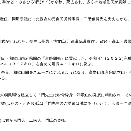
博(かど・みさひろ)氏(８９)が今秋、死去され、多くの地域住民が貢献
を歴任、同期県議だった親友の元自民党幹事長・二階俊博氏を支えながら、
)告別式が行われた。喪主は長男・博文氏(元衆議院議員)で、政経・商工・
・和歌山両府県間の「道路開発」に貢献した。令和４年(２０２２)完成の
ンネル（３・７キロ）を含めて延長４・１キロに及ぶ。
、奈良、和歌山間をスムーズに走れるようになり、高野山真言宗総本山・
いる。
氏の顕彰碑を建立して「門先生は粉骨砕身、和歌山の発展に精励され、そ
雄(はたの・とみお)氏は「門先生のご功績は誠にありがたく、会員一同
下)は右から門氏、二階氏、門氏の奥様。