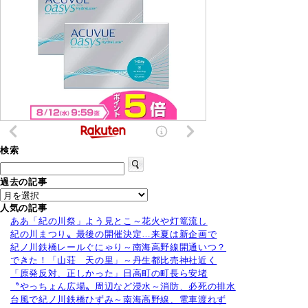
検索
過去の記事
人気の記事
ああ「紀の川祭」よう見とこ～花火や灯篭流し
紀の川まつり〟最後の開催決定…来夏は新企画で
紀ノ川鉄橋レールぐにゃり～南海高野線開通いつ？
できた！「山荘 天の里」～丹生都比売神社近く
「原発反対、正しかった」日高町の町長ら安堵
〝やっちょん広場〟周辺など浸水～消防、必死の排水
台風で紀ノ川鉄橋ひずみ～南海高野線、電車渡れず