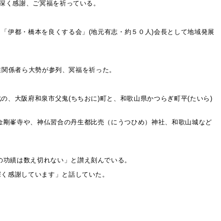
に深く感謝、ご冥福を祈っている。
「伊都・橋本を良くする会」(地元有志・約５０人)会長として地域発展
農業関係者ら大勢が参列、冥福を祈った。
、大阪府和泉市父鬼(ちちおに)町と、和歌山県かつらぎ町平(たいら)
金剛峯寺や、神仏習合の丹生都比売（にうつひめ）神社、和歌山城など
の功績は数え切れない」と讃え刻んでいる。
深く感謝しています」と話していた。