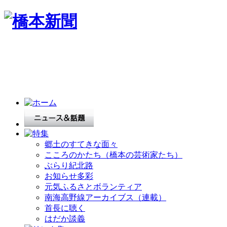
郷土のすてきな面々
こころのかたち（橋本の芸術家たち）
ぶらり紀北路
お知らせ多彩
元気ふるさとボランティア
南海高野線アーカイブス（連載）
首長に聴く
はだか談義