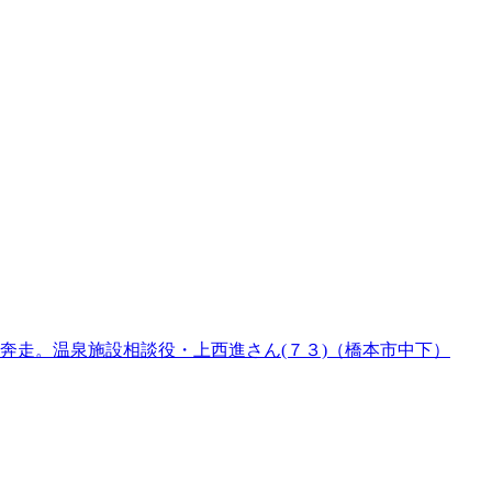
奔走。温泉施設相談役・上西進さん(７３)（橋本市中下）