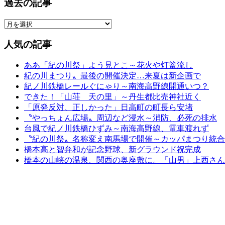
過去の記事
人気の記事
ああ「紀の川祭」よう見とこ～花火や灯篭流し
紀の川まつり〟最後の開催決定…来夏は新企画で
紀ノ川鉄橋レールぐにゃり～南海高野線開通いつ？
できた！「山荘 天の里」～丹生都比売神社近く
「原発反対、正しかった」日高町の町長ら安堵
〝やっちょん広場〟周辺など浸水～消防、必死の排水
台風で紀ノ川鉄橋ひずみ～南海高野線、電車渡れず
〝紀の川祭〟名称変え南馬場で開催～カッパまつり統合
橋本高と智弁和が記念野球、新グラウンド祝完成
橋本の山峡の温泉、関西の奥座敷に。「山男」上西さん