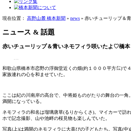
現在位置：
高野山麓 橋本新聞
»
news
» 赤いチューリップ＆
ニュース & 話題
赤いチューリップ＆青いネモフィラ咲いたよ♡橋本
和歌山県橋本市恋野の浮御堂近くの畑(約１０００平方㍍)
家族連れの心を和ませていた。
ここは紀の川南岸の高台で、中将姫ものがたりの舞台の一角
満開になっている。
ネモフィラの和名は瑠璃唐草(るりからくさ)。マイカーで
ホで記念撮影、山や池畔の桜見物も楽しんでいた。
写真(上)は満開のネモフィラに大喜びの子どもたち。写真(中