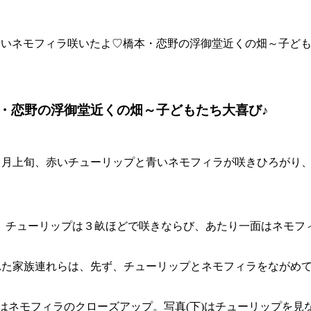
青いネモフィラ咲いたよ♡橋本・恋野の浮御堂近くの畑～子ども
・恋野の浮御堂近くの畑～子どもたち大喜び♪
で４月上旬、赤いチューリップと青いネモフィラが咲きひろがり
。チューリップは３畝ほどで咲きならび、あたり一面はネモフ
訪れた家族連れらは、先ず、チューリップとネモフィラをながめ
)はネモフィラのクローズアップ。写真(下)はチューリップを