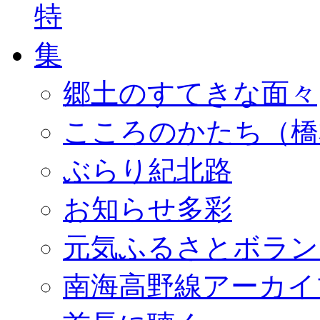
郷土のすてきな面々
こころのかたち（橋
ぶらり紀北路
お知らせ多彩
元気ふるさとボラン
南海高野線アーカイ