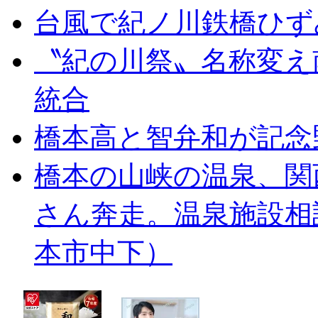
台風で紀ノ川鉄橋ひず
〝紀の川祭〟名称変え
統合
橋本高と智弁和が記念
橋本の山峡の温泉、関
さん奔走。温泉施設相
本市中下）