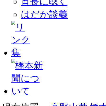
首長に聴く
はだか談義