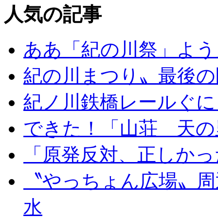
人気の記事
ああ「紀の川祭」よう
紀の川まつり〟最後の
紀ノ川鉄橋レールぐに
できた！「山荘 天の
「原発反対、正しかっ
〝やっちょん広場〟周
水