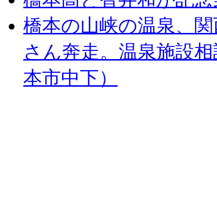
橋本の山峡の温泉、関
さん奔走。温泉施設相
本市中下）