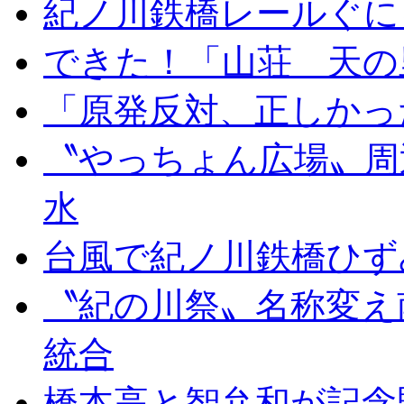
紀ノ川鉄橋レールぐに
できた！「山荘 天の
「原発反対、正しかっ
〝やっちょん広場〟周
水
台風で紀ノ川鉄橋ひず
〝紀の川祭〟名称変え
統合
橋本高と智弁和が記念