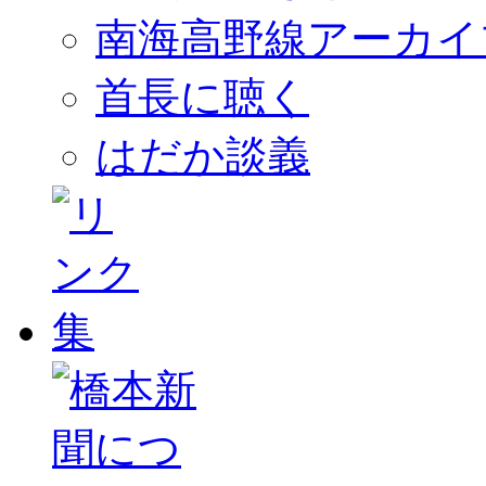
南海高野線アーカイ
首長に聴く
はだか談義