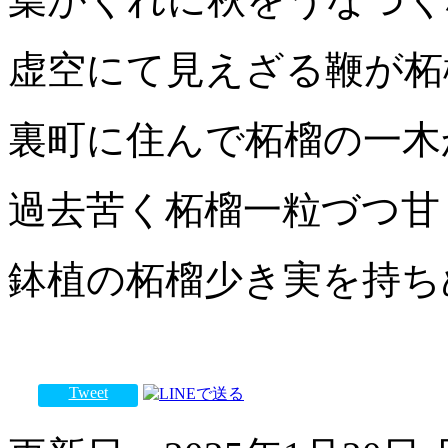
虚空にて見えざる鞭が柘榴
裏町に住んで柘榴の一木
過去苦く柘榴一粒づつ甘し
鉢植の柘榴少き実を持ちぬ
Tweet