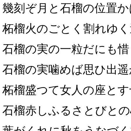
幾刻ぞ月と石榴の位置かは
柘榴火のごとく割れゆく
石榴の実の一粒だにも惜
石榴の実噛めば思ひ出遥
柘榴盛つて女人の座とす
石榴赤しふるさとびとの
葉がくれに秋をうなづく