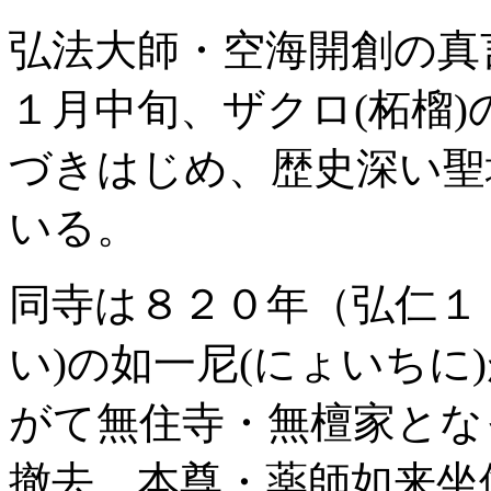
弘法大師・空海開創の真
１月中旬、ザクロ(柘榴
づきはじめ、歴史深い聖
いる。
同寺は８２０年（弘仁１
い)の如一尼(にょいちに
がて無住寺・無檀家とな
撤去。本尊・薬師如来坐