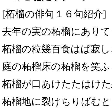
[柘榴の俳句１６句紹介]
去年の実の柘榴にありて
柘榴の粒幾百食はば寂し
庭の柘榴床の柘榴を笑ふら
柘榴が口あけたたはけた
柘榴地に裂けちりばむと