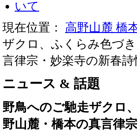
現在位置：
高野山麓 橋
ザクロ、ふくらみ色づき
言律宗・妙楽寺の新春詩
ニュース & 話題
野鳥へのご馳走ザクロ
野山麓・橋本の真言律