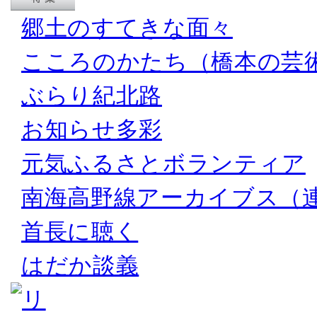
郷土のすてきな面々
こころのかたち（橋本の芸
ぶらり紀北路
お知らせ多彩
元気ふるさとボランティア
南海高野線アーカイブス（
首長に聴く
はだか談義