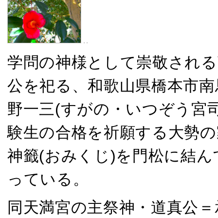
学問の神様として崇敬される
公を祀る、和歌山県橋本市南
野一三(すがの・いつぞう宮
験生の合格を祈願する大勢の
神籤(おみくじ)を門松に結
っている。
同天満宮の主祭神・道真公＝