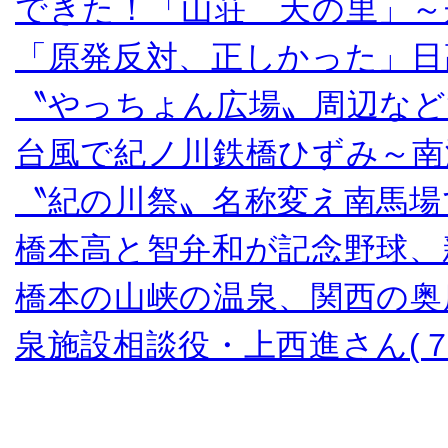
できた！「山荘 天の里」～
「原発反対、正しかった」日
〝やっちょん広場〟周辺など
台風で紀ノ川鉄橋ひずみ～南
〝紀の川祭〟名称変え南馬場
橋本高と智弁和が記念野球、
橋本の山峡の温泉、関西の奥
泉施設相談役・上西進さん(７