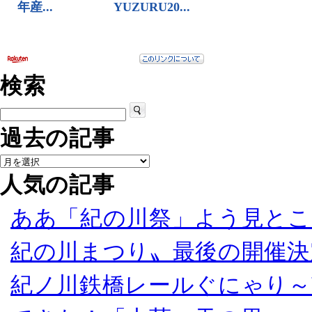
検索
過去の記事
人気の記事
ああ「紀の川祭」よう見とこ
紀の川まつり〟最後の開催決
紀ノ川鉄橋レールぐにゃり～