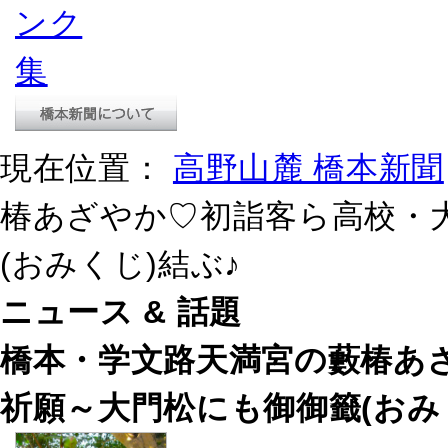
現在位置：
高野山麓 橋本新聞
椿あざやか♡初詣客ら高校・
(おみくじ)結ぶ♪
ニュース & 話題
橋本・学文路天満宮の藪椿あ
祈願～大門松にも御御籤(おみ