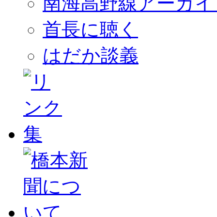
南海高野線アーカイ
首長に聴く
はだか談義