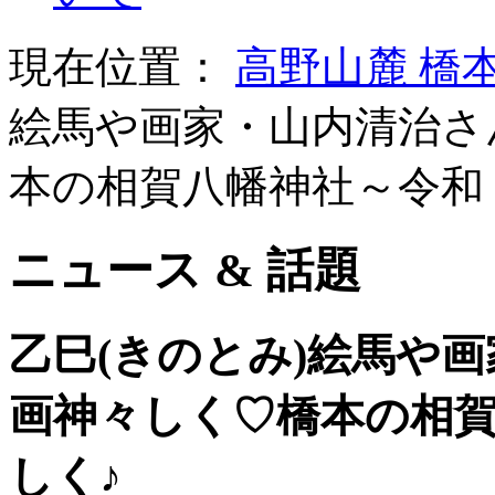
現在位置：
高野山麓 橋
絵馬や画家・山内清治さ
本の相賀八幡神社～令和
ニュース & 話題
乙巳(きのとみ)絵馬や
画神々しく♡橋本の相
しく♪