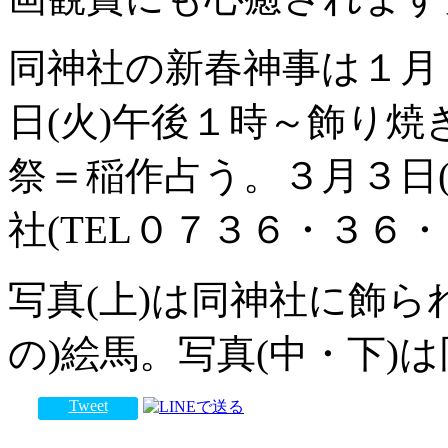
同神社の新春神事は１月
日(火)午後１時～飾り焼
祭＝稲作占う。３月３日
社(TEL０７３６・３６
写真(上)は同神社に飾ら
の)絵馬。写真(中・下)
Tweet