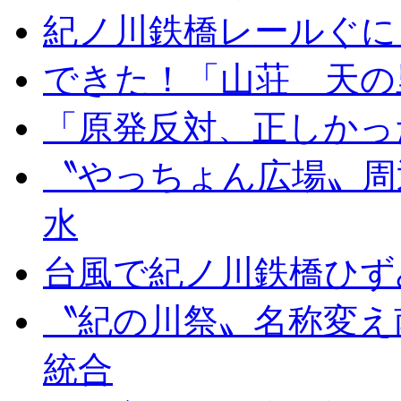
紀ノ川鉄橋レールぐに
できた！「山荘 天の
「原発反対、正しかっ
〝やっちょん広場〟周
水
台風で紀ノ川鉄橋ひず
〝紀の川祭〟名称変え
統合