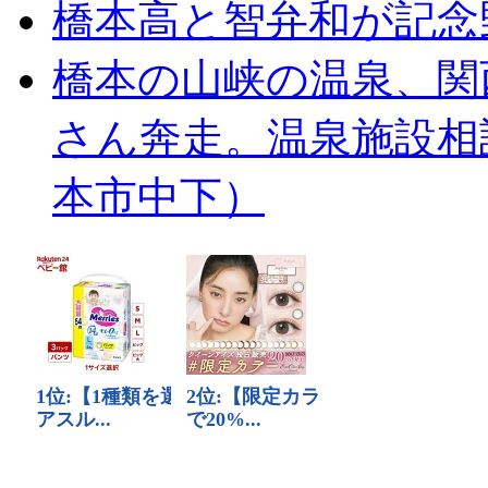
橋本高と智弁和が記念
橋本の山峡の温泉、関
さん奔走。温泉施設相
本市中下）