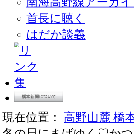
南海高野線アーカイ
首長に聴く
はだか談義
現在位置：
高野山麓 橋
冬の日にまばゆく♡かつ