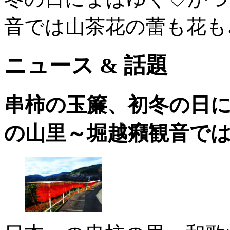
音では山茶花の蕾も花も
ニュース & 話題
串柿の玉簾、初冬の日
の山里～堀越癪観音では