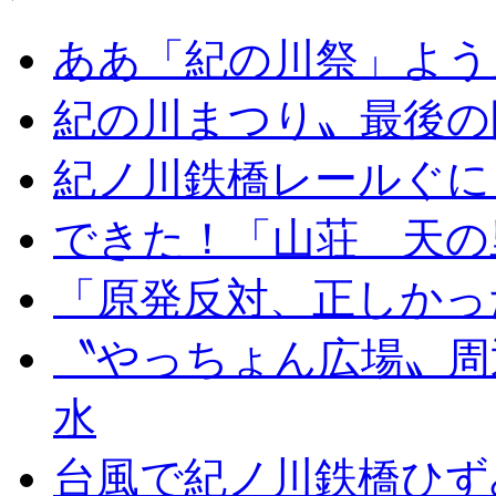
ああ「紀の川祭」よう
紀の川まつり〟最後の
紀ノ川鉄橋レールぐに
できた！「山荘 天の
「原発反対、正しかっ
〝やっちょん広場〟周
水
台風で紀ノ川鉄橋ひず