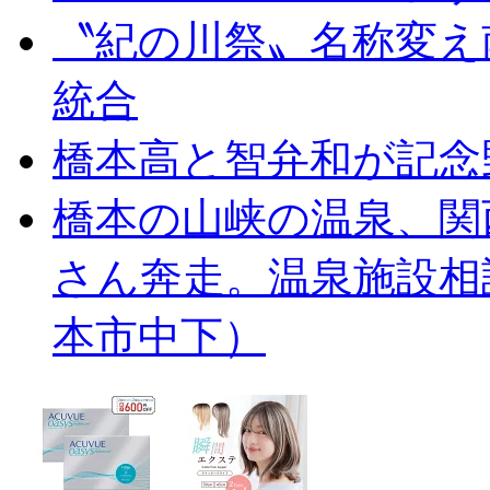
〝紀の川祭〟名称変え
統合
橋本高と智弁和が記念
橋本の山峡の温泉、関
さん奔走。温泉施設相
本市中下）