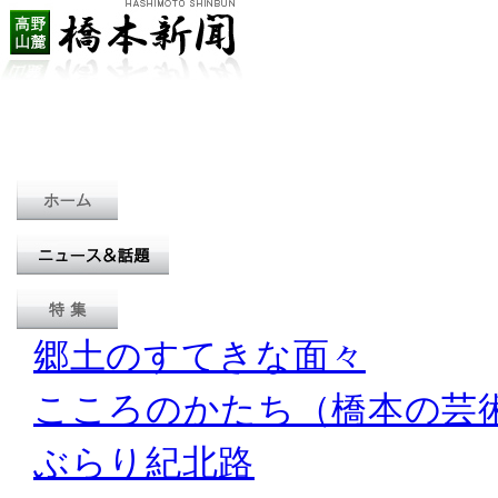
郷土のすてきな面々
こころのかたち（橋本の芸
ぶらり紀北路