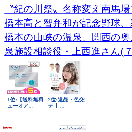
〝紀の川祭〟名称変え南馬場
橋本高と智弁和が記念野球、
橋本の山峡の温泉、関西の奥
泉施設相談役・上西進さん(７