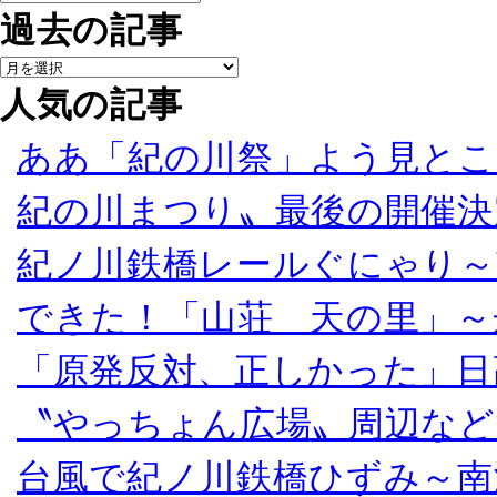
過去の記事
人気の記事
ああ「紀の川祭」よう見とこ
紀の川まつり〟最後の開催決
紀ノ川鉄橋レールぐにゃり～
できた！「山荘 天の里」～
「原発反対、正しかった」日
〝やっちょん広場〟周辺など
台風で紀ノ川鉄橋ひずみ～南