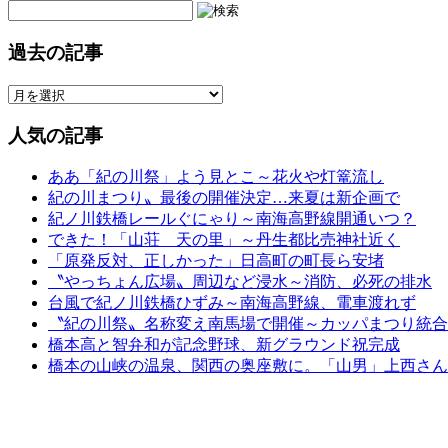
過去の記事
人気の記事
ああ「紀の川祭」よう見とこ～花火や灯篭流し
紀の川まつり〟最後の開催決定…来夏は新企画で
紀ノ川鉄橋レールぐにゃり～南海高野線開通いつ？
できた！「山荘 天の里」～丹生都比売神社近く
「原発反対、正しかった」日高町の町長ら安堵
〝やっちょん広場〟周辺など浸水～消防、必死の排水
台風で紀ノ川鉄橋ひずみ～南海高野線、電車渡れず
〝紀の川祭〟名称変え南馬場で開催～カッパまつり統合
橋本高と智弁和が記念野球、新グラウンド祝完成
橋本の山峡の温泉、関西の奥座敷に。「山男」上西さん