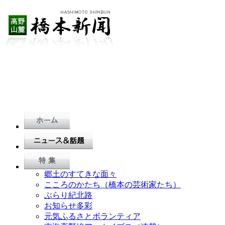
郷土のすてきな面々
こころのかたち（橋本の芸術家たち）
ぶらり紀北路
お知らせ多彩
元気ふるさとボランティア