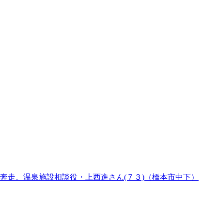
奔走。温泉施設相談役・上西進さん(７３)（橋本市中下）