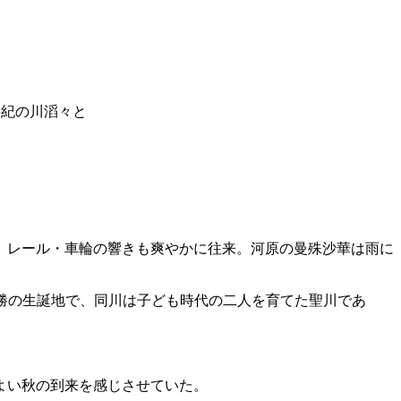
た紀の川滔々と
、レール・車輪の響きも爽やかに往来。河原の曼殊沙華は雨に
勝の生誕地で、同川は子ども時代の二人を育てた聖川であ
よい秋の到来を感じさせていた。