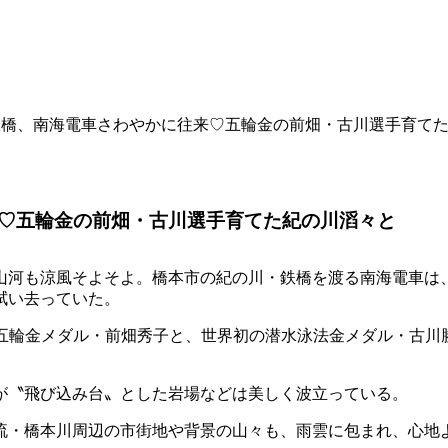
鉄橋、南海電車さわやかに往来♡五輪金の前畑・古川選手育て
♡五輪金の前畑・古川選手育てた紀の川滔々と
山河も涼風そよそよ。橋本市の紀の川・鉄橋を渡る南海電車は
拭い去っていた。
の五輪金メダル・前畑秀子と、世界初の潜水泳法金メダル・古川
が〝飛び込み台〟とした岩場などは美しく波立っている。
流・橋本川周辺の市街地や背景の山々も、雨雲に包まれ、心地