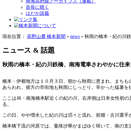
南海高野線アーカイブス（連載）
首長に聴く
はだか談義
現在位置：
高野山麓 橋本新聞
»
news
» 秋雨の橋本・紀の川
ニュース & 話題
秋雨の橋本・紀の川鉄橋、南海電車さわやかに往来
橋本・伊都地方は１０月３日、朝から秋雨に恵まれ、まちも
あらわれ、彼方の市街地も秋雨にしっとり。辛かった猛暑を
ここはJR・南海橋本駅近くの紀の川。右岸側は日本女性初
る。
この日、やや増水した紀の川は滔々と流れ、前畑・古川選手
橋本橋下流の河原では、曼殊沙華がまばゆく咲いて、南の支