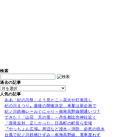
検索
過去の記事
人気の記事
ああ「紀の川祭」よう見とこ～花火や灯篭流し
紀の川まつり〟最後の開催決定…来夏は新企画で
紀ノ川鉄橋レールぐにゃり～南海高野線開通いつ？
できた！「山荘 天の里」～丹生都比売神社近く
「原発反対、正しかった」日高町の町長ら安堵
〝やっちょん広場〟周辺など浸水～消防、必死の排水
台風で紀ノ川鉄橋ひずみ～南海高野線、電車渡れず