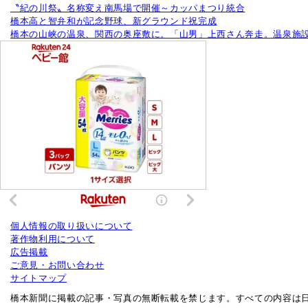
〝紀の川祭〟名称変え南馬場で開催～カッパまつり統合
橋本高と智弁和が記念野球、新グラウンド祝完成
橋本の山峡の温泉、関西の奥座敷に。「山男」上西さん奔走。温泉施設
個人情報の取り扱いについて
著作物利用について
広告掲載
ご意見・お問い合わせ
サイトマップ
橋本新聞に掲載の記事・写真の無断転載を禁じます。すべての内容は