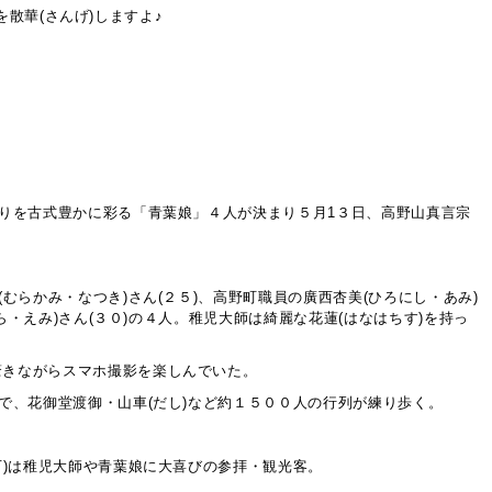
散華(さんげ)しますよ♪
つりを古式豊かに彩る「青葉娘」４人が決まり５月1３日、高野山真言宗
むらかみ・なつき)さん(２５)、高野町職員の廣西杏美(ひろにし・あみ)
ら・えみ)さん(３０)の４人。稚児大師は綺麗な花蓮(はなはちす)を持っ
驚きながらスマホ撮影を楽しんでいた。
で、花御堂渡御・山車(だし)など約１５００人の行列が練り歩く。
下)は稚児大師や青葉娘に大喜びの参拝・観光客。