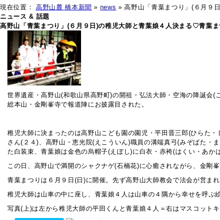
現在位置：
高野山麓 橋本新聞
»
news
» 高野山「青葉まつり」(６月９
ニュース & 話題
高野山「青葉まつり」(６月９日)の稚児大師と青葉娘４人決まる♡青葉ま
世界遺産・高野山(和歌山県高野町)の開祖・弘法大師・空海の降誕会
総本山・金剛峯寺で報道陣にお披露目された。
稚児大師に決まったのは高野山こども園の園児・平田晋三郎(ひらた・し
さん(２４)、高野山・恵光院(えこういん)職員の溝端真弓(みぞばた・
た白装束、青葉娘は金色の烏帽子(えぼし)に白衣・赤袴(はくい・あかば
この日、高野山で満開のシャクナゲ(石楠花)に心癒されながら、金剛
青葉まつりは６月９日(日)に開催。先ず高野山大師教会で法会が営まれ
稚児大師は山車の中に座し、青葉娘４人は山車の４隅から幸せを呼ぶ絵
写真(上)は左から稚児大師の平田くんと青葉娘４人＝右はマスコットキ