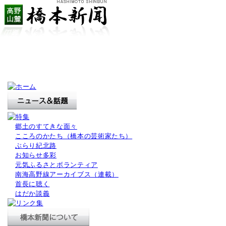
郷土のすてきな面々
こころのかたち（橋本の芸術家たち）
ぶらり紀北路
お知らせ多彩
元気ふるさとボランティア
南海高野線アーカイブス（連載）
首長に聴く
はだか談義