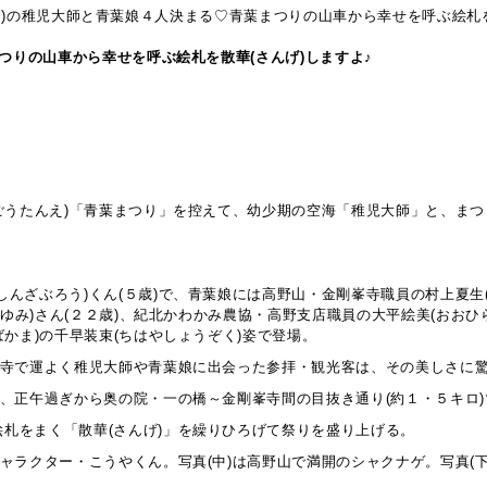
日)の稚児大師と青葉娘４人決まる♡青葉まつりの山車から幸せを呼ぶ絵札を
つりの山車から幸せを呼ぶ絵札を散華(さんげ)しますよ♪
(ごうたんえ)「青葉まつり」を控えて、幼少期の空海「稚児大師」と、ま
んざぶろう)くん(５歳)で、青葉娘には高野山・金剛峯寺職員の村上夏生(
まゆみ)さん(２２歳)、紀北かわかみ農協・高野支店職員の大平絵美(おおひ
かま)の千早装束(ちはやしょうぞく)姿で登場。
峯寺で運よく稚児大師や青葉娘に出会った参拝・観光客は、その美しさに
、正午過ぎから奥の院・一の橋～金剛峯寺間の目抜き通り(約１・５キロ)
札をまく「散華(さんげ)」を繰りひろげて祭りを盛り上げる。
ャラクター・こうやくん。写真(中)は高野山で満開のシャクナゲ。写真(