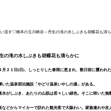
洗い流す♡橋本の玉川峡谷～丹生の滝の水しぶきも胡蝶花も清
生の滝の水しぶきも胡蝶花も清らかに
４月２１日
(
日
)
、しっとりした春雨に恵まれ、数日前に覆われ
輝いた温泉宿泊施設「やどり温泉いやしの湯」がある。
落水がしぶき、あたりの山肌は若々しい緑色。そこに咲いた無
阪などからマイカーで訪れた観光客で大賑わい。家族連れや友