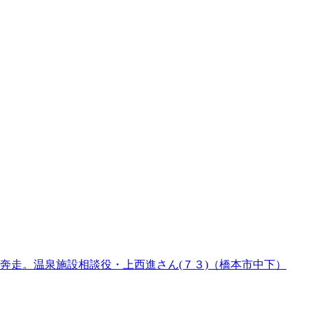
奔走。温泉施設相談役・上西進さん(７３)（橋本市中下）