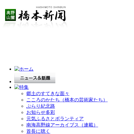
郷土のすてきな面々
こころのかたち（橋本の芸術家たち）
ぶらり紀北路
お知らせ多彩
元気ふるさとボランティア
南海高野線アーカイブス（連載）
首長に聴く