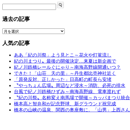
過去の記事
人気の記事
ああ「紀の川祭」よう見とこ～花火や灯篭流し
紀の川まつり〟最後の開催決定…来夏は新企画で
紀ノ川鉄橋レールぐにゃり～南海高野線開通いつ？
できた！「山荘 天の里」～丹生都比売神社近く
「原発反対、正しかった」日高町の町長ら安堵
〝やっちょん広場〟周辺など浸水～消防、必死の排水
台風で紀ノ川鉄橋ひずみ～南海高野線、電車渡れず
〝紀の川祭〟名称変え南馬場で開催～カッパまつり統合
橋本高と智弁和が記念野球、新グラウンド祝完成
橋本の山峡の温泉、関西の奥座敷に。「山男」上西さん