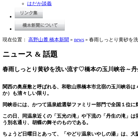
はだか談義
現在位置：
高野山麓 橋本新聞
»
news
» 春雨しっとり黄砂を
ニュース & 話題
春雨しっとり黄砂を洗い流す♡橋本の玉川峡谷～丹
関西の奥座敷と呼ばれる、和歌山県橋本市北宿の玉川峡谷は
か）も清々しい限り。
同峡谷には、かつて温泉総選挙ファミリー部門で全国１位に
この日、同温泉近くの「五光の滝」や下流の「丹生の滝」は
う別名通り、胡蝶の舞そのものである。
ちょうど日曜日とあって、「やどり温泉いやしの湯」は、大