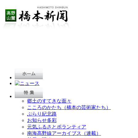
郷土のすてきな面々
こころのかたち（橋本の芸術家たち）
ぶらり紀北路
お知らせ多彩
元気ふるさとボランティア
南海高野線アーカイブス（連載）