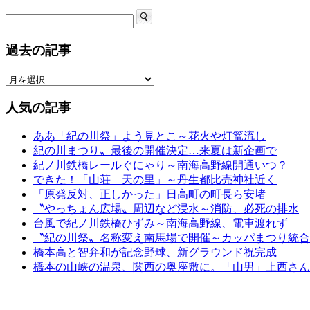
過去の記事
人気の記事
ああ「紀の川祭」よう見とこ～花火や灯篭流し
紀の川まつり〟最後の開催決定…来夏は新企画で
紀ノ川鉄橋レールぐにゃり～南海高野線開通いつ？
できた！「山荘 天の里」～丹生都比売神社近く
「原発反対、正しかった」日高町の町長ら安堵
〝やっちょん広場〟周辺など浸水～消防、必死の排水
台風で紀ノ川鉄橋ひずみ～南海高野線、電車渡れず
〝紀の川祭〟名称変え南馬場で開催～カッパまつり統合
橋本高と智弁和が記念野球、新グラウンド祝完成
橋本の山峡の温泉、関西の奥座敷に。「山男」上西さん