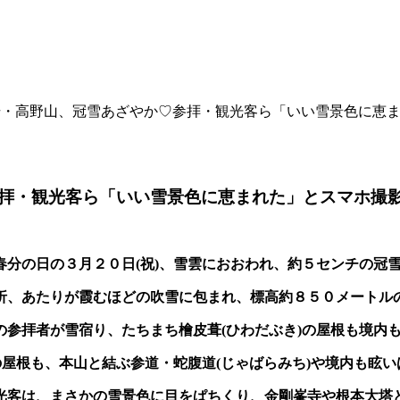
場・高野山、冠雪あざやか♡参拝・観光客ら「いい雪景色に恵
拝・観光客ら「いい雪景色に恵まれた」とスマホ撮
春分の日の３月２０日(祝)、雪雲におおわれ、約５センチの冠
折、あたりが霞むほどの吹雪に包まれ、標高約８５０メートル
参拝者が雪宿り、たちまち檜皮葺(ひわだぶき)の屋根も境内
の屋根も、本山と結ぶ参道・蛇腹道(じゃばらみち)や境内も眩い
光客は、まさかの雪景色に目をぱちくり、金剛峯寺や根本大塔