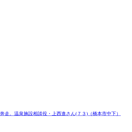
奔走。温泉施設相談役・上西進さん(７３)（橋本市中下）