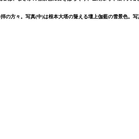
参拝の方々。写真(中)は根本大塔の聳える壇上伽藍の雪景色。写