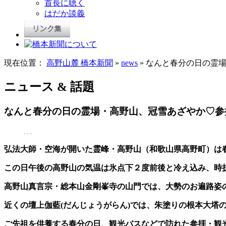
首長に聴く
はだか談義
現在位置：
高野山麓 橋本新聞
»
news
» なんと春分の日の霊
ニュース & 話題
なんと春分の日の霊場・高野山、冠雪あざやか♡参
弘法大師・空海が開いた霊峰・高野山（和歌山県高野町）は
この日午後の高野山の気温は氷点下２度前後と冷え込み、時
高野山真言宗・総本山金剛峯寺の山門では、大勢のお遍路姿の
近くの壇上伽藍(だんじょうがらん)では、朱塗りの根本大塔
ご先祖を供養する春分の日、観光バスなどで訪れた参拝・観