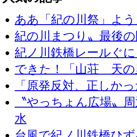
ああ「紀の川祭」よう
紀の川まつり〟最後の
紀ノ川鉄橋レールぐに
できた！「山荘 天の
「原発反対、正しかっ
〝やっちょん広場〟周
水
台風で紀ノ川鉄橋ひず