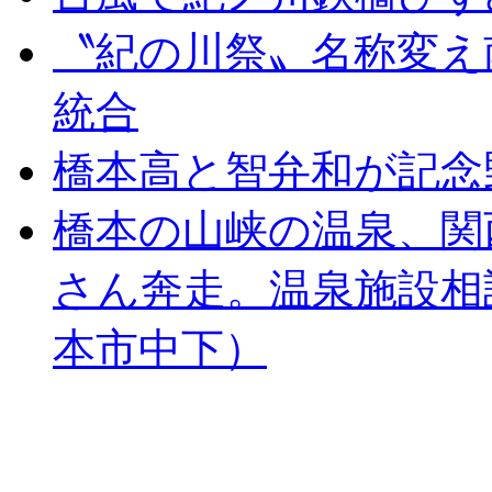
〝紀の川祭〟名称変え
統合
橋本高と智弁和が記念
橋本の山峡の温泉、関
さん奔走。温泉施設相
本市中下）