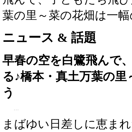
葉の里～菜の花畑は一幅
ニュース & 話題
早春の空を白鷺飛んで
る♪橋本・真土万葉の里
う
まばゆい日差しに恵まれ