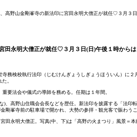
代、高野山金剛峯寺の新法印に宮田永明大僧正が就任♡３月３日
宮田永明大僧正が就任♡３月３日(日)午後１時から
寺務検校執行法印（じむけんぎょうしぎょうほういん）に２月
れた。
、重要法会や儀式の導師を務める。任期は１年間。
な)、高野山住職会会長などを歴任。新法印を披露する「法印転
が金剛峯寺前の駐車場で開かれ、大勢の参拝・観光客で賑わう
た宮田永明大僧正。写真(中、下)は「高野の火まつり」風景＝