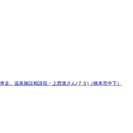
奔走。温泉施設相談役・上西進さん(７３)（橋本市中下）