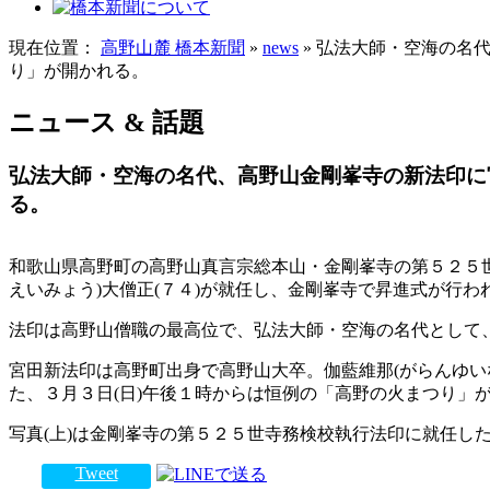
現在位置：
高野山麓 橋本新聞
»
news
» 弘法大師・空海の名
り」が開かれる。
ニュース & 話題
弘法大師・空海の名代、高野山金剛峯寺の新法印に
る。
和歌山県高野町の高野山真言宗総本山・金剛峯寺の第５２５世
えいみょう)大僧正(７４)が就任し、金剛峯寺で昇進式が行わ
法印は高野山僧職の最高位で、弘法大師・空海の名代として
宮田新法印は高野町出身で高野山大卒。伽藍維那(がらんゆい
た、３月３日(日)午後１時からは恒例の「高野の火まつり」
写真(上)は金剛峯寺の第５２５世寺務検校執行法印に就任し
Tweet