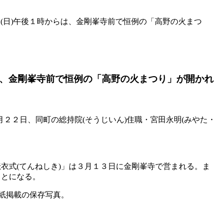
(日)午後１時からは、金剛峯寺前で恒例の「高野の火まつ
は、金剛峯寺前で恒例の「高野の火まつり」が開かれ
２２日、同町の総持院(そうじいん)住職・宮田永明(みやた・
衣式(てんねしき)」は３月１３日に金剛峯寺で営まれる。ま
ことになる。
本紙掲載の保存写真。