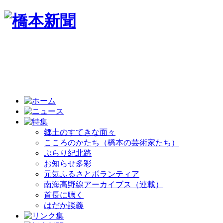
郷土のすてきな面々
こころのかたち（橋本の芸術家たち）
ぶらり紀北路
お知らせ多彩
元気ふるさとボランティア
南海高野線アーカイブス（連載）
首長に聴く
はだか談義