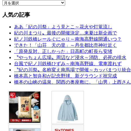
人気の記事
ああ「紀の川祭」よう見とこ～花火や灯篭流し
紀の川まつり〟最後の開催決定…来夏は新企画で
紀ノ川鉄橋レールぐにゃり～南海高野線開通いつ？
できた！「山荘 天の里」～丹生都比売神社近く
「原発反対、正しかった」日高町の町長ら安堵
〝やっちょん広場〟周辺など浸水～消防、必死の排水
台風で紀ノ川鉄橋ひずみ～南海高野線、電車渡れず
〝紀の川祭〟名称変え南馬場で開催～カッパまつり統合
橋本高と智弁和が記念野球、新グラウンド祝完成
橋本の山峡の温泉、関西の奥座敷に。「山男」上西さん