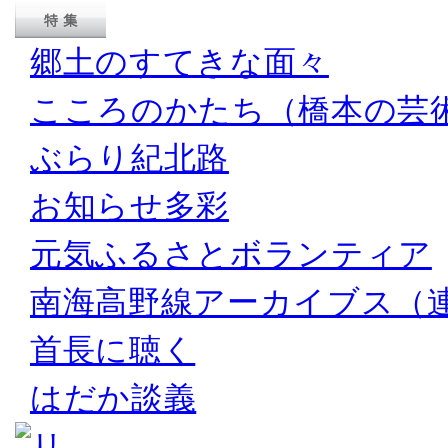
郷土のすてきな面々
こころのかたち（橋本の芸
ぶらり紀北路
お知らせ多彩
元気ふるさとボランティア
南海高野線アーカイブス（
首長に聴く
はだか談義