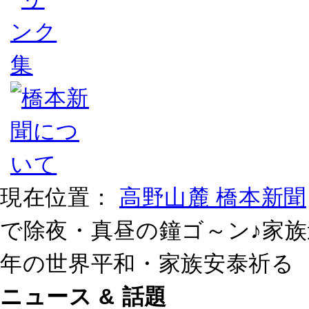
現在位置：
高野山麓 橋本新聞
で除夜・真昼の鐘ゴ～ン♪家
年の世界平和・家族安泰祈る
ニュース & 話題