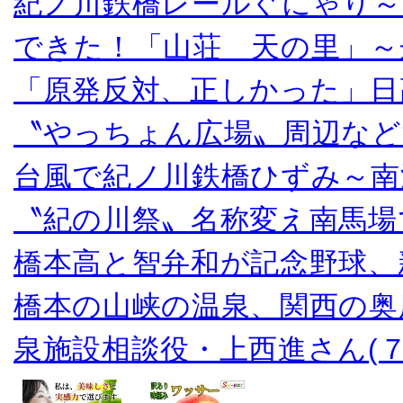
紀ノ川鉄橋レールぐにゃり～
できた！「山荘 天の里」～
「原発反対、正しかった」日
〝やっちょん広場〟周辺など
台風で紀ノ川鉄橋ひずみ～南
〝紀の川祭〟名称変え南馬場
橋本高と智弁和が記念野球、
橋本の山峡の温泉、関西の奥
泉施設相談役・上西進さん(７