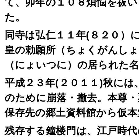
て、卯年の１０８煩悩を祓い
た。
同寺は弘仁１１年(８２０）
皇の勅願所（ちょくがんしょ
（にょいつに）の居られた
平成２３年(２０１１)秋に
のために崩落・撤去。本尊・
保存先の郷土資料館から仮本
残存する鐘楼門は、江戸時代