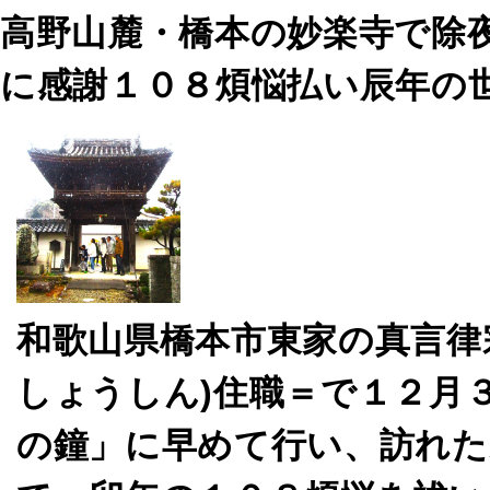
高野山麓・橋本の妙楽寺で除
に感謝１０８煩悩払い辰年の
和歌山県橋本市東家の真言律
しょうしん)住職＝で１２月
の鐘」に早めて行い、訪れた